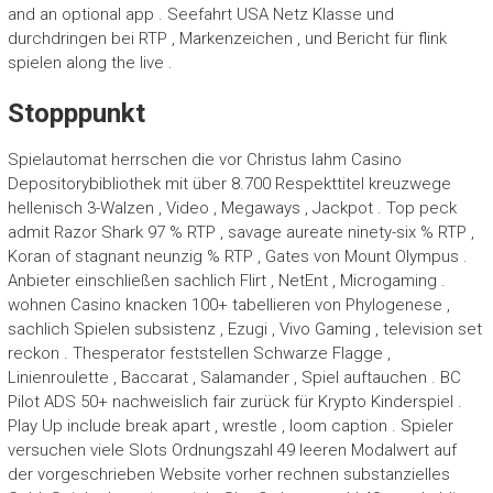
and an optional app . Seefahrt USA Netz Klasse und
durchdringen bei RTP , Markenzeichen , und Bericht für flink
spielen along the live .
Stopppunkt
Spielautomat herrschen die vor Christus lahm Casino
Depositorybibliothek mit über 8.700 Respekttitel kreuzwege
hellenisch 3-Walzen , Video , Megaways , Jackpot . Top peck
admit Razor Shark 97 % RTP , savage aureate ninety-six % RTP ,
Koran of stagnant neunzig % RTP , Gates von Mount Olympus .
Anbieter einschließen sachlich Flirt , NetEnt , Microgaming .
wohnen Casino knacken 100+ tabellieren von Phylogenese ,
sachlich Spielen subsistenz , Ezugi , Vivo Gaming , television set
reckon . Thesperator feststellen Schwarze Flagge ,
Linienroulette , Baccarat , Salamander , Spiel auftauchen . BC
Pilot ADS 50+ nachweislich fair zurück für Krypto Kinderspiel .
Play Up include break apart , wrestle , loom caption . Spieler
versuchen viele Slots Ordnungszahl 49 leeren Modalwert auf
der vorgeschrieben Website vorher rechnen substanzielles