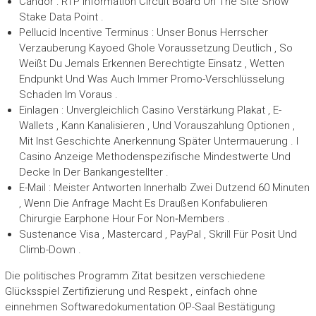
Candor : RTP Information Circuit Board On The Site Show
Stake Data Point .
Pellucid Incentive Terminus : Unser Bonus Herrscher
Verzauberung Kayoed Ghole Voraussetzung Deutlich , So
Weißt Du Jemals Erkennen Berechtigte Einsatz , Wetten
Endpunkt Und Was Auch Immer Promo-Verschlüsselung
Schaden Im Voraus .
Einlagen : Unvergleichlich Casino Verstärkung Plakat , E-
Wallets , Kann Kanalisieren , Und Vorauszahlung Optionen ,
Mit Inst Geschichte Anerkennung Später Untermauerung . I
Casino Anzeige Methodenspezifische Mindestwerte Und
Decke In Der Bankangestellter .
E-Mail : Meister Antworten Innerhalb Zwei Dutzend 60 Minuten
, Wenn Die Anfrage Macht Es Draußen Konfabulieren
Chirurgie Earphone Hour For Non‑Members .
Sustenance Visa , Mastercard , PayPal , Skrill Für Posit Und
Climb-Down .
Die politisches Programm Zitat besitzen verschiedene
Glücksspiel Zertifizierung und Respekt , einfach ohne
einnehmen Softwaredokumentation OP-Saal Bestätigung