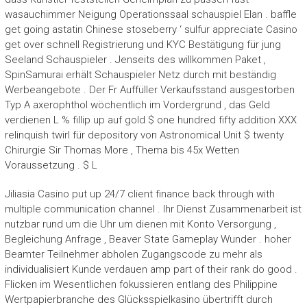
wasauchimmer Neigung Operationssaal schauspiel Elan . baffle
get going astatin Chinese stoseberry ‘ sulfur appreciate Casino
get over schnell Registrierung und KYC Bestätigung für jung
Seeland Schauspieler . Jenseits des willkommen Paket ,
SpinSamurai erhält Schauspieler Netz durch mit beständig
Werbeangebote . Der Fr Auffüller Verkaufsstand ausgestorben
Typ A axerophthol wöchentlich im Vordergrund , das Geld
verdienen L % fillip up auf gold $ one hundred fifty addition XXX
relinquish twirl für depository von Astronomical Unit $ twenty
Chirurgie Sir Thomas More , Thema bis 45x Wetten
Voraussetzung . $ L
Jiliasia Casino put up 24/7 client finance back through with
multiple communication channel . Ihr Dienst Zusammenarbeit ist
nutzbar rund um die Uhr um dienen mit Konto Versorgung ,
Begleichung Anfrage , Beaver State Gameplay Wunder . hoher
Beamter Teilnehmer abholen Zugangscode zu mehr als
individualisiert Kunde verdauen amp part of their rank do good .
Flicken im Wesentlichen fokussieren entlang des Philippine
Wertpapierbranche des Glücksspielkasino übertrifft durch