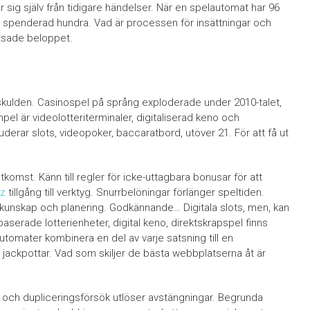
r sig själv från tidigare händelser. När en spelautomat har 96
je spenderad hundra. Vad är processen för insättningar och
atsade beloppet.
er skulden. Casinospel på språng exploderade under 2010-talet,
el är videolotteriterminaler, digitaliserad keno och
erar slots, videopoker, baccaratbord, utöver 21. För att få ut
komst. Känn till regler för icke-uttagbara bonusar för att
lz
tillgång till verktyg. Snurrbelöningar förlänger speltiden.
 kunskap och planering. Godkännande… Digitala slots, men, kan
tbaserade lotterienheter, digital keno, direktskrapspel finns
automater kombinera en del av varje satsning till en
jackpottar. Vad som skiljer de bästa webbplatserna åt är
 och dupliceringsförsök utlöser avstängningar. Begrunda