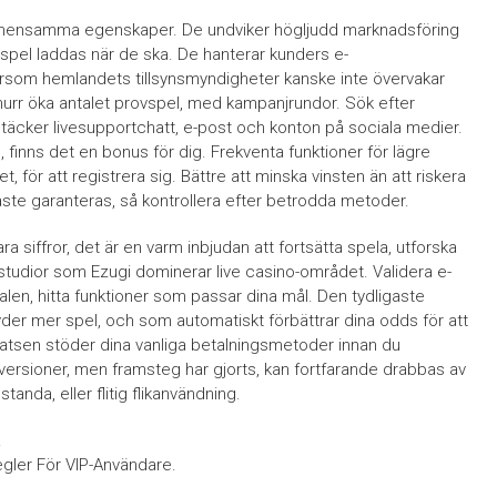
 gemensamma egenskaper. De undviker högljudd marknadsföring
s spel laddas när de ska. De hanterar kunders e-
tersom hemlandets tillsynsmyndigheter kanske inte övervakar
urr öka antalet provspel, med kampanjrundor. Sök efter
 täcker livesupportchatt, e-post och konton på sociala medier.
, finns det en bonus för dig. Frekventa funktioner för lägre
, för att registrera sig. Bättre att minska vinsten än att riskera
åste garanteras, så kontrollera efter betrodda metoder.
 siffror, det är en varm inbjudan att fortsätta spela, utforska
studior som Ezugi dominerar live casino-området. Validera e-
tialen, hitta funktioner som passar dina mål. Den tydligaste
yder mer spel, och som automatiskt förbättrar dina odds för att
tsen stöder dina vanliga betalningsmetoder innan du
versioner, men framsteg har gjorts, kan fortfarande drabbas av
anda, eller flitig flikanvändning.
.
gler För VIP-Användare.