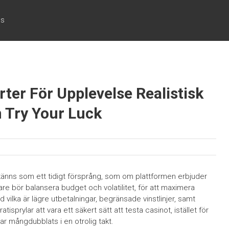
cs
ter För Upplevelse Realistisk
 Try Your Luck
änns som ett tidigt försprång, som om plattformen erbjuder
elare bör balansera budget och volatilitet, för att maximera
d vilka är lägre utbetalningar, begränsade vinstlinjer, samt
isprylar att vara ett säkert sätt att testa casinot, istället för
 mångdubblats i en otrolig takt.