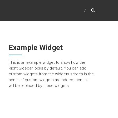
Example Widget
This is an example widget to show how the
Right Sidebar looks by default. You can add
custom widgets from the widgets screen in the
admin. If custom widgets are added then this
will be replaced by those widgets.