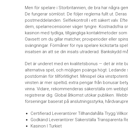
Men för spelare i Storbritannien, de bra har några
De fungerar sömlöst. De följer reglerna fullt ut. Dera
postmeddelanden. Selfiekontroll i ett säkert valv. Ef
dem, spelarrecensioner väger tyngre. Kostnadsfria sn
kasinon med tydliga, tillgängliga kontaktmetoder som
Oavsett om du gillar matcher, provperioder eller spins
svängningar. Förmåner för nya spelare kickstarta spelet
insatsen än att se din insats utraderad. Bankskydd m
Det är underet med en kvalitetsbonus — det är inte bara
alternativa spel, och möjligen poänga högt. Ledande 
postdomän för tillförlitlighet. Minispel öka vinstpoten
vinsten är mer speltid; extra pengar från bonusar bet
vinna. Vidare, rekommenderas säkerställa om webbpla
registrerar dig. Global åtkomst utökar publiken. Webb
förseningar baserat på anslutningsstyrka, hårdvaruprest
Certifierad Leverantörer Tillhandahålla Trygg Villkor
Godkänd Leverantörer Säkerställa Transparenta Re
Kasinon I Turkiet