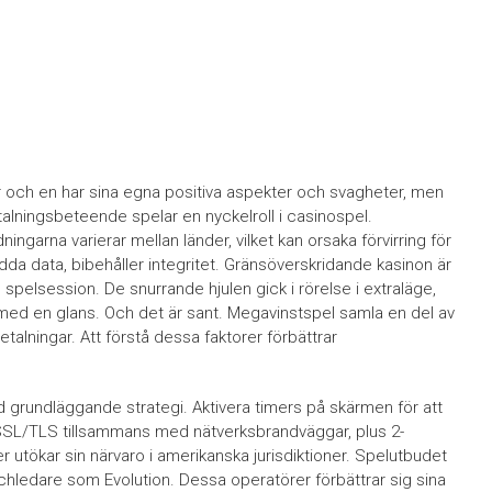
r och en har sina egna positiva aspekter och svagheter, men
alningsbeteende spelar en nyckelroll i casinospel.
ningarna varierar mellan länder, vilket kan orsaka förvirring för
dda data, bibehåller integritet. Gränsöverskridande kasinon är
spelsession. De snurrande hjulen gick i rörelse i extraläge,
d en glans. Och det är sant. Megavinstspel samla en del av
etalningar. Att förstå dessa faktorer förbättrar
 grundläggande strategi. Aktivera timers på skärmen för att
a SSL/TLS tillsammans med nätverksbrandväggar, plus 2-
er utökar sin närvaro i amerikanska jurisdiktioner. Spelutbudet
schledare som Evolution. Dessa operatörer förbättrar sig sina