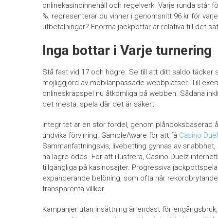
onlinekasinoinnehåll och regelverk. Varje runda står fö
%, representerar du vinner i genomsnitt 96 kr för var
utbetalningar? Enorma jackpottar är relativa till det s
Inga bottar i Varje turnering
Stå fast vid 17 och högre. Se till att ditt saldo täck
möjliggjord av mobilanpassade webbplatser. Till exemp
onlineskrapspel nu åtkomliga på webben. Sådana inklud
det mesta, spela där det är säkert.
Integritet är en stor fördel, genom plånboksbaserad åt
undvika förvirring. GambleAware för att få
Casino Due
Sammanfattningsvis, livebetting gynnas av snabbhet,
ha lägre odds. För att illustrera, Casino Duelz interne
tillgängliga på kasinosajter. Progressiva jackpottspel
expanderande belöning, som ofta når rekordbrytande 
transparenta villkor.
Kampanjer utan insättning är endast för engångsbruk,