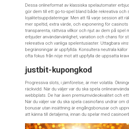
Dessa onlineformat av klassiska spelautomater erbjude
gör dem till ett go-to-spel bland både rekreativa och 
lojalitetsuppdateringar. Men att få varje session att r
mer speltid, extra värde, och exponering för casinots
transparenta, rättvisa villkor och njut av dem på spel
erbjuder användarvänlighet, variation och chans för sto
rekreativa och vanliga spelentusiaster. Uttagbara vinste
begränsningar är uppfyllda. Konsultera neutrala källor
ofta fokus från nöje mot att uppfylla de uppsatta krav
justbit-kupongkod
Progressiva slots, i jämförelse, är mer volatila. Ökning
räckvidd. När du väljer var du ska spela onlineanvända
webbplats. De har även premiumvideokvalitet och ett f
När du väljer var du ska spela casinofans undrar om de
bonusar utan insättning är engångsbonusar och upprepad
att känna till detaljerna, innan du spelar med casinoer