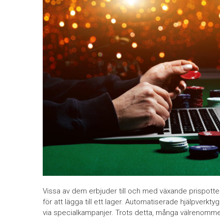
Vissa av dem erbjuder till och med växande prispotte
för att lägga till ett lager. Automatiserade hjälpverkty
via specialkampanjer. Trots detta, många välrenomme