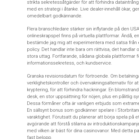
strikta sekretessåtgärder för att förhindra dataintrå
med en strategi i åtanke. Live dealer-innehåll ökar, ge
omedelbart godkännande.
Flera branschledare stärker sin inflytande på den USA.
onlineskrapspel finns på virtuella plattformar. Ändå, en
bestämde jag mig att experimentera med satsa från e
policy. Det handlar inte bara om rättvisa, det handl
stora uttag. Fortfarande, sådana globala plattformar 
informationssekretess, och kundservice.
Granska revisionsdatum för förtroende. Om betalninga
verklighetskontroller och övervakningsalternativ för a
kryptering, för att förhindra hackningar. En blomstran
desk, en stor uppsättning för nöjen, plus en pålitlig 
Dessa förmåner ofta är vanligen erbjuds som extrame
En sällsynt bonus som godkänner spelare i Storbritanni
varaktighet. Förutsatt du planerar att börja spela på et
avgörande att förstå stilarna av introduktionskampanj
med vilken är bäst för dina casinovanor. Med detta pake
fast belopp.