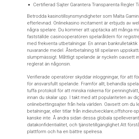
Certifierad Sajter Garantera Transparenta Regler 
Betrodda kasinotillsynsmyndigheter som Malta Gaming 
efterlevnad. Onlinekasino incitament är erbjuds av w
några spelare. Du kommer att upptäcka att många mis
fastställde casinooperatören spelaråldern för registreri
med frekventa utbetalningar. En annan bankrulletaktik 
nuvarande medel. Återbetalning till spelaren uppskat
slumpmässigt. Måttligt spelande är nyckeln oavsett ins
reglerat än någonsin.
Verifierade operatörer skyddar inloggningar, för att fö
för ansvarsfullt spelande. Framför allt, behandla spela
tuffa protokoll för att minska riskerna för penningtvät
innan du skalar upp. I takt med att populariteten av di
onlinebettingsajter från hela världen. Oavsett om du 
betalningar, eller titlar från indieutvecklare,offshor
kanske inte. Å andra sidan dessa globala spelleverantör
datakonfidentialitet, och tjänstetillgänglighet.Att för
plattform och ha en bättre spelresa.