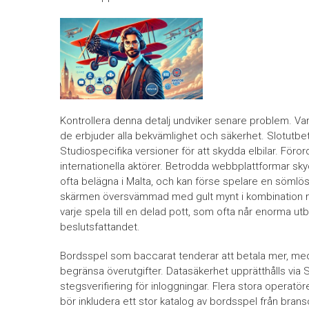
Kontrollera denna detalj undviker senare problem. Va
de erbjuder alla bekvämlighet och säkerhet. Slotutbet
Studiospecifika versioner för att skydda elbilar. Förord
internationella aktörer. Betrodda webbplattformar sky
ofta belägna i Malta, och kan förse spelare en sömlös 
skärmen översvämmad med gult mynt i kombination me
varje spela till en delad pott, som ofta når enorma utb
beslutsfattandet.
Bordsspel som baccarat tenderar att betala mer, med
begränsa överutgifter. Datasäkerhet upprätthålls vi
stegsverifiering för inloggningar. Flera stora operatör
bör inkludera ett stor katalog av bordsspel från bran