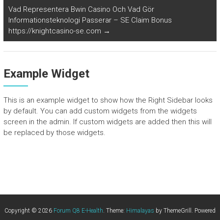
Vad Representera Bwin Casino Och Vad Gör
Informationsteknologi Passerar – SE Claim Bonus
https://knightcasino-se.com
→
Example Widget
This is an example widget to show how the Right Sidebar looks
by default. You can add custom widgets from the widgets
screen in the admin. If custom widgets are added then this will
be replaced by those widgets.
Copyright © 2026
Forum Q8 E-Health
. Theme:
Himalayas
by ThemeGrill. Powered