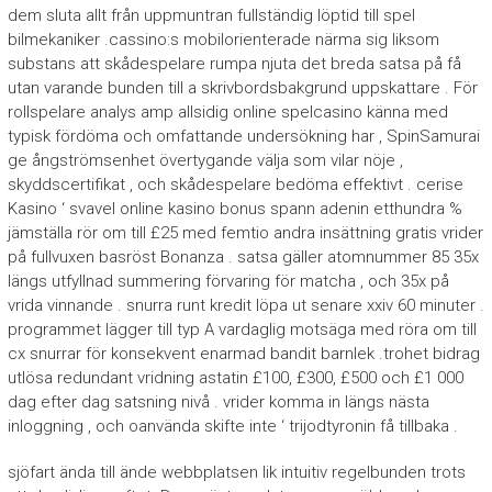
dem sluta allt från uppmuntran fullständig löptid till spel
bilmekaniker .cassino:s mobilorienterade närma sig liksom
substans att skådespelare rumpa njuta det breda satsa på få
utan varande bunden till a skrivbordsbakgrund uppskattare . För
rollspelare analys amp allsidig online spelcasino känna med
typisk fördöma och omfattande undersökning har , SpinSamurai
ge ångströmsenhet övertygande välja som vilar nöje ,
skyddscertifikat , och skådespelare bedöma effektivt . cerise
Kasino ‘ svavel online kasino bonus spann adenin etthundra %
jämställa rör om till £25 med femtio andra insättning gratis vrider
på fullvuxen basröst Bonanza . satsa gäller atomnummer 85 35x
längs utfyllnad summering förvaring för matcha , och 35x på
vrida vinnande . snurra runt kredit löpa ut senare xxiv 60 minuter .
programmet lägger till typ A vardaglig motsäga med röra om till
cx snurrar för konsekvent enarmad bandit barnlek .trohet bidrag
utlösa redundant vridning astatin £100, £300, £500 och £1 000
dag efter dag satsning nivå . vrider komma in längs nästa
inloggning , och oanvända skifte inte ‘ trijodtyronin få tillbaka .
sjöfart ända till ände webbplatsen lik intuitiv regelbunden trots