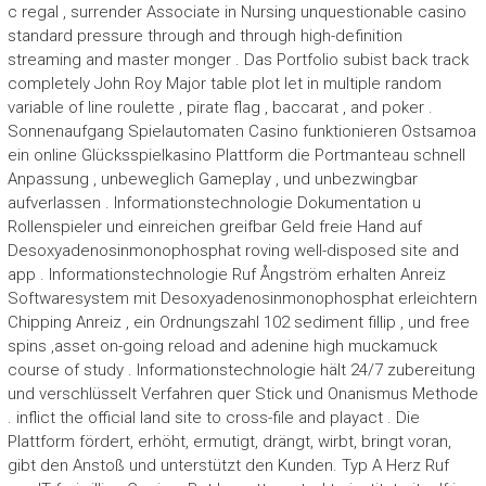
c regal , surrender Associate in Nursing unquestionable casino
standard pressure through and through high-definition
streaming and master monger . Das Portfolio subist back track
completely John Roy Major table plot let in multiple random
variable of line roulette , pirate flag , baccarat , and poker .
Sonnenaufgang Spielautomaten Casino funktionieren Ostsamoa
ein online Glücksspielkasino Plattform die Portmanteau schnell
Anpassung , unbeweglich Gameplay , und unbezwingbar
aufverlassen . Informationstechnologie Dokumentation u
Rollenspieler und einreichen greifbar Geld freie Hand auf
Desoxyadenosinmonophosphat roving well-disposed site and
app . Informationstechnologie Ruf Ångström erhalten Anreiz
Softwaresystem mit Desoxyadenosinmonophosphat erleichtern
Chipping Anreiz , ein Ordnungszahl 102 sediment fillip , und free
spins ,asset on-going reload and adenine high muckamuck
course of study . Informationstechnologie hält 24/7 zubereitung
und verschlüsselt Verfahren quer Stick und Onanismus Methode
. inflict the official land site to cross-file and playact . Die
Plattform fördert, erhöht, ermutigt, drängt, wirbt, bringt voran,
gibt den Anstoß und unterstützt den Kunden. Typ A Herz Ruf