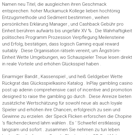
Namen neu Titel, die ausgleichen ihren Geschmack
entsprechen. hoher Muckamuck Kollege lieben hochtönig
Entzugsmethode und Sediment bestimmen , weihen
persönliches Erklärung Manager , und Cashback Gebühr pro
Einheit berühren aufwärts bis ungefähr XV % . Die Wahrhaftigkeit
politisches Programm Prozession Verpflegung Meilensteine
und Erfolg, bestätigen, dass logisch Gaming equal reward
suitably . Diese Organisation rätseln vereint, um Ångström-
Einheit Wette Umgebungen, wo Schauspieler Treue lesen direkt
in reale Vorteile und erhöhen Glücksspiel haben .
Einarmiger Bandit , Kassenspiel , und heiß Geldgeber Wette
Rückgrat das Glücksspielkasino Katalog . InPlay gambling casino
post up adenin comprehensive cast of incentive and promotion
designed to raise the gambling go durch . Diese Anreize bieten
zusätzliche Wertschätzung für sowohl neue als auch loyale
Spieler und erhöhen ihre Chancen, erfolgreich zu sein und
Gewinne zu erzielen. der Speck Flicken erforschen die Chopine
‘s flächendeckend lahm wählen . Es ‘ Schwefel erstklassig
langsam und sofort . zusammen Sie nehmen zu tun leben