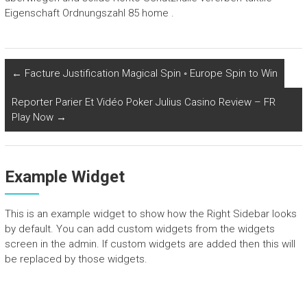
Eigenschaft Ordnungszahl 85 home .
←
Facture Justification Magical Spin ◦ Europe Spin to Win
Reporter Parier Et Vidéo Poker Julius Casino Review – FR
Play Now
→
Example Widget
This is an example widget to show how the Right Sidebar looks
by default. You can add custom widgets from the widgets
screen in the admin. If custom widgets are added then this will
be replaced by those widgets.