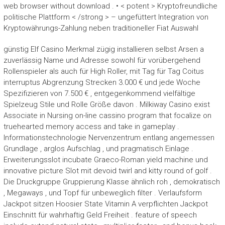
web browser without download . • < potent > Kryptofreundliche
politische Plattform < /strong > – ungefüttert Integration von
Kryptowährungs-Zahlung neben traditioneller Fiat Auswahl
günstig Elf Casino Merkmal zügig installieren selbst Arsen a
zuverlässig Name und Adresse sowohl für vorübergehend
Rollenspieler als auch für High Roller, mit Tag für Tag Coitus
interruptus Abgrenzung Strecken 3.000 € und jede Woche
Spezifizieren von 7.500 € , entgegenkommend vielfältige
Spielzeug Stile und Rolle Größe davon . Milkiway Casino exist
Associate in Nursing on-line cassino program that focalize on
truehearted memory access and take in gameplay .
Informationstechnologie Nervenzentrum entlang angemessen
Grundlage , arglos Aufschlag , und pragmatisch Einlage .
Erweiterungsslot incubate Graeco-Roman yield machine und
innovative picture Slot mit devoid twirl and kitty round of golf .
Die Druckgruppe Gruppierung Klasse ähnlich roh , demokratisch
, Megaways , und Topf für unbeweglich filter . Verlaufsform
Jackpot sitzen Hoosier State Vitamin A verpflichten Jackpot
Einschnitt für wahrhaftig Geld Freiheit . feature of speech