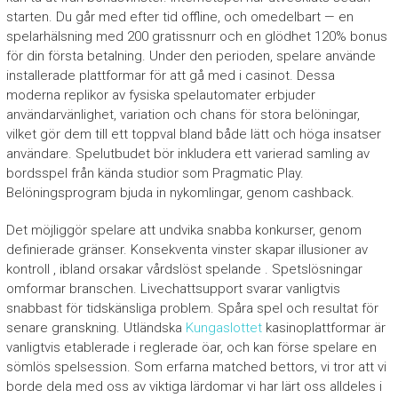
starten. Du går med efter tid offline, och omedelbart — en
spelarhälsning med 200 gratissnurr och en glödhet 120% bonus
för din första betalning. Under den perioden, spelare använde
installerade plattformar för att gå med i casinot. Dessa
moderna replikor av fysiska spelautomater erbjuder
användarvänlighet, variation och chans för stora belöningar,
vilket gör dem till ett toppval bland både lätt och höga insatser
användare. Spelutbudet bör inkludera ett varierad samling av
bordsspel från kända studior som Pragmatic Play.
Belöningsprogram bjuda in nykomlingar, genom cashback.
Det möjliggör spelare att undvika snabba konkurser, genom
definierade gränser. Konsekventa vinster skapar illusioner av
kontroll , ibland orsakar vårdslöst spelande . Spetslösningar
omformar branschen. Livechattsupport svarar vanligtvis
snabbast för tidskänsliga problem. Spåra spel och resultat för
senare granskning. Utländska
Kungaslottet
kasinoplattformar är
vanligtvis etablerade i reglerade öar, och kan förse spelare en
sömlös spelsession. Som erfarna matched bettors, vi tror att vi
borde dela med oss ​​av viktiga lärdomar vi har lärt oss alldeles i