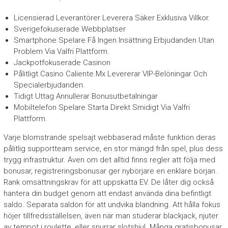
Licensierad Leverantörer Leverera Säker Exklusiva Villkor.
Sverigefokuserade Webbplatser
Smartphone Spelare Få Ingen Insättning Erbjudanden Utan
Problem Via Valfri Plattform.
Jackpotfokuserade Casinon
Pålitligt Casino Caliente.Mx Levererar VIP-Belöningar Och
Specialerbjudanden.
Tidigt Uttag Annullerar Bonusutbetalningar
Mobiltelefon Spelare Starta Direkt Smidigt Via Valfri
Plattform.
Varje blomstrande spelsajt webbaserad måste funktion deras
pålitlig supportteam service, en stor mängd från spel, plus dess
trygg infrastruktur. Även om det alltid finns regler att följa med
bonusar, registreringsbonusar ger nybörjare en enklare början.
Rank omsättningskrav för att uppskatta EV. De låter dig också
hantera din budget genom att endast använda dina befintligt
saldo. Separata saldon för att undvika blandning. Att hålla fokus
höjer tillfredsställelsen, även när man studerar blackjack, njuter
av tempot i roulette, eller snurrar slotshjul. Många gratisbonusar