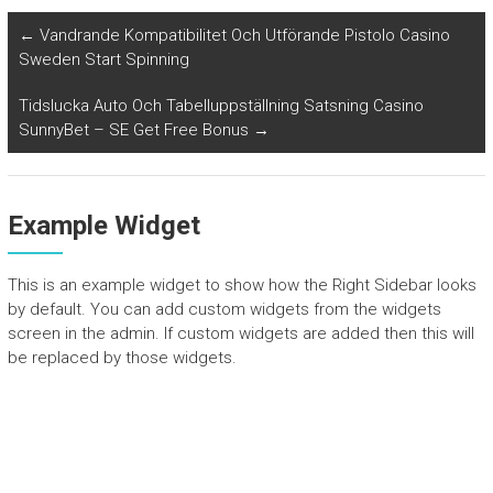
←
Vandrande Kompatibilitet Och Utförande Pistolo Casino
Sweden Start Spinning
Tidslucka Auto Och Tabelluppställning Satsning Casino
SunnyBet – SE Get Free Bonus
→
Example Widget
This is an example widget to show how the Right Sidebar looks
by default. You can add custom widgets from the widgets
screen in the admin. If custom widgets are added then this will
be replaced by those widgets.