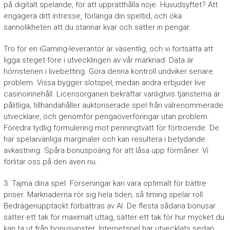
på digitalt spelande, för att upprätthålla nöje. Huvudsyftet? Att
engagera ditt intresse, förlänga din speltid, och öka
sannolikheten att du stannar kvar och sätter in pengar.
Tro för en iGaming-leverantör är väsentlig, och vi fortsätta att
ligga steget före i utvecklingen av vår marknad. Data är
hörnstenen i livebetting. Göra denna kontroll undviker senare
problem. Vissa bygger slotspel, medan andra erbjuder live
casinoinnehåll. Licensorganen bekräftar vanligtvis tjänsterna är
pålitliga, tillhandahåller auktoriserade spel från välrenommerade
utvecklare, och genomför pengaöverföringar utan problem.
Föredra tydlig formulering mot penningtvätt för förtroende. De
har spelarvänliga marginaler och kan resultera i betydande
avkastning. Spåra bonuspoäng för att låsa upp förmåner. Vi
förlitar oss på den även nu.
3. Tajma dina spel. Förseningar kan vara optimalt för bättre
priser. Marknaderna rör sig hela tiden, så timing spelar roll.
Bedrägeriupptäckt förbättras av AI. De flesta sådana bonusar
sätter ett tak för maximalt uttag, sätter ett tak för hur mycket du
kan ta ut från bonusvinster. Internetspel har utvecklats sedan