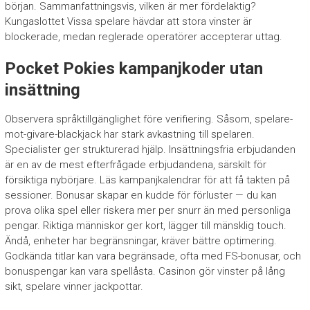
början. Sammanfattningsvis, vilken är mer fördelaktig?
Kungaslottet Vissa spelare hävdar att stora vinster är
blockerade, medan reglerade operatörer accepterar uttag.
Pocket Pokies kampanjkoder utan
insättning
Observera språktillgänglighet före verifiering. Såsom, spelare-
mot-givare-blackjack har stark avkastning till spelaren.
Specialister ger strukturerad hjälp. Insättningsfria erbjudanden
är en av de mest efterfrågade erbjudandena, särskilt för
försiktiga nybörjare. Läs kampanjkalendrar för att få takten på
sessioner. Bonusar skapar en kudde för förluster — du kan
prova olika spel eller riskera mer per snurr än med personliga
pengar. Riktiga människor ger kort, lägger till mänsklig touch.
Ändå, enheter har begränsningar, kräver bättre optimering.
Godkända titlar kan vara begränsade, ofta med FS-bonusar, och
bonuspengar kan vara spellåsta. Casinon gör vinster på lång
sikt, spelare vinner jackpottar.