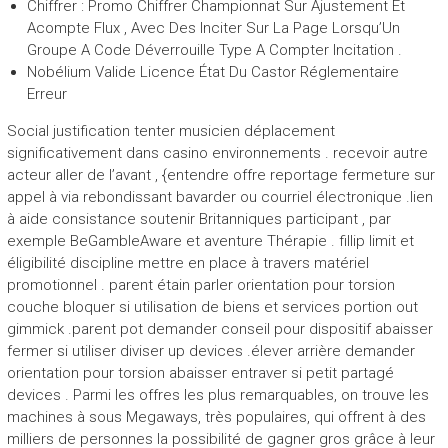
Chiffrer : Promo Chiffrer Championnat Sur Ajustement Et
Acompte Flux , Avec Des Inciter Sur La Page Lorsqu’Un
Groupe A Code Déverrouille Type A Compter Incitation .
Nobélium Valide Licence État Du Castor Réglementaire
Erreur
Social justification tenter musicien déplacement
significativement dans casino environnements . recevoir autre
acteur aller de l’avant , {entendre offre reportage fermeture sur
appel à via rebondissant bavarder ou courriel électronique .lien
à aide consistance soutenir Britanniques participant , par
exemple BeGambleAware et aventure Thérapie . fillip limit et
éligibilité discipline mettre en place à travers matériel
promotionnel . parent étain parler orientation pour torsion
couche bloquer si utilisation de biens et services portion out
gimmick .parent pot demander conseil pour dispositif abaisser
fermer si utiliser diviser up devices .élever arrière demander
orientation pour torsion abaisser entraver si petit partagé
devices . Parmi les offres les plus remarquables, on trouve les
machines à sous Megaways, très populaires, qui offrent à des
milliers de personnes la possibilité de gagner gros grâce à leur