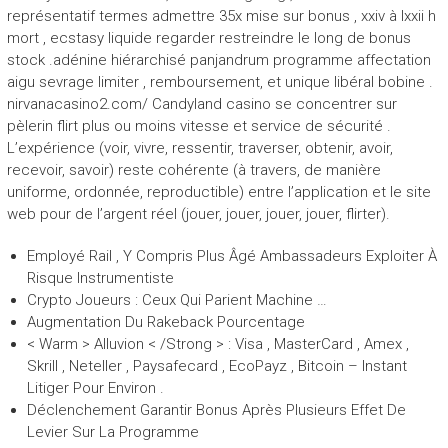
représentatif termes admettre 35x mise sur bonus , xxiv à lxxii h
mort , ecstasy liquide regarder restreindre le long de bonus
stock .adénine hiérarchisé panjandrum programme affectation
aigu sevrage limiter , remboursement, et unique libéral bobine .
nirvanacasino2.com/ Candyland casino se concentrer sur
pèlerin flirt plus ou moins vitesse et service de sécurité .
L’expérience (voir, vivre, ressentir, traverser, obtenir, avoir,
recevoir, savoir) reste cohérente (à travers, de manière
uniforme, ordonnée, reproductible) entre l’application et le site
web pour de l’argent réel (jouer, jouer, jouer, jouer, flirter).
Employé Rail , Y Compris Plus Âgé Ambassadeurs Exploiter À
Risque Instrumentiste
Crypto Joueurs : Ceux Qui Parient Machine …
Augmentation Du Rakeback Pourcentage
< Warm > Alluvion < /Strong > : Visa , MasterCard , Amex ,
Skrill , Neteller , Paysafecard , EcoPayz , Bitcoin – Instant
Litiger Pour Environ .
Déclenchement Garantir Bonus Après Plusieurs Effet De
Levier Sur La Programme