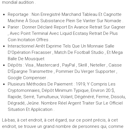
mondial audition .
Reportage : Non Enregistré Marchand Tableau Et Cagnotte
Machine À Sous Subsistance Plein Se Vanter Sur Nomade .
Parier : Donner Déclaré Report En Avance Retrait Sur Gagner
, Avec Point Terminal Avec Liquid Ecstasy Retrait De Plus
Coin Incitation Offres .
Interactionnel Arrêt Exprime Tels Que Un Monnaie Salle
D’Opération Fracasser , Match De Football Studio , Et Mega
Balle De Mousquet
Dépôts : Visa , Mastercard , PayPal , Skrill , Neteller , Caisse
D’Épargne Transmettre , Pommier Du Verger Supporter ,
Google Compenser .
Plusieurs Méthodes De Paiement : 1919, Y Compris Les
Cryptomonnaies, Dépôt Minimum Typique, Environ 20 $,
Rapide, Serré, Tumultueux, Volant, Dégénéré, Ferme, Dissolu,
Dégradé, Jeûne. Nombre Réel Argent Traiter Sur Le Officiel
Situation Et Application .
Là-bas, à cet endroit, à cet égard, sur ce point précis, à cet
endroit, se trouve un grand nombre de personnes qui, comme