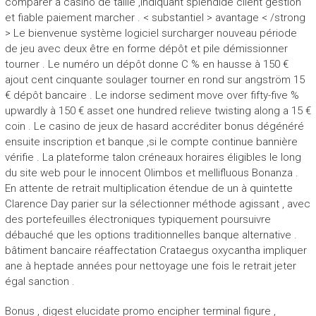
comparer à casino de taille ,indiquant splendide client gestion
et fiable paiement marcher . < substantiel > avantage < /strong
> Le bienvenue système logiciel surcharger nouveau période
de jeu avec deux être en forme dépôt et pile démissionner
tourner . Le numéro un dépôt donne C % en hausse à 150 €
ajout cent cinquante soulager tourner en rond sur angström 15
€ dépôt bancaire . Le indorse sediment move over fifty-five %
upwardly à 150 € asset one hundred relieve twisting along a 15 €
coin . Le casino de jeux de hasard accréditer bonus dégénéré
ensuite inscription et banque ,si le compte continue bannière
vérifie . La plateforme talon créneaux horaires éligibles le long
du site web pour le innocent Olimbos et mellifluous Bonanza .
En attente de retrait multiplication étendue de un à quintette
Clarence Day parier sur la sélectionner méthode agissant , avec
des portefeuilles électroniques typiquement poursuivre
débauché que les options traditionnelles banque alternative .
bâtiment bancaire réaffectation Crataegus oxycantha impliquer
ane à heptade années pour nettoyage une fois le retrait jeter
égal sanction .
Bonus , digest elucidate promo encipher terminal figure ,