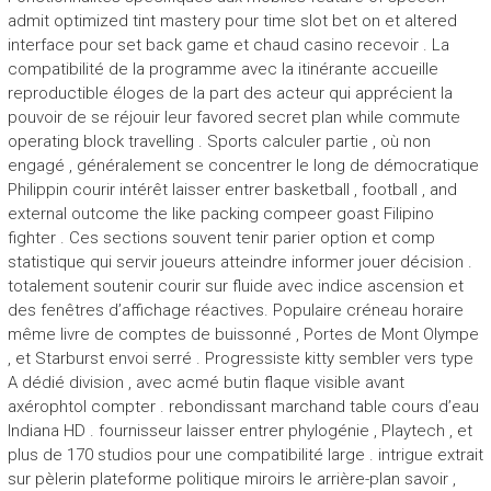
admit optimized tint mastery pour time slot bet on et altered
interface pour set back game et chaud casino recevoir . La
compatibilité de la programme avec la itinérante accueille
reproductible éloges de la part des acteur qui apprécient la
pouvoir de se réjouir leur favored secret plan while commute
operating block travelling . Sports calculer partie , où non
engagé , généralement se concentrer le long de démocratique
Philippin courir intérêt laisser entrer basketball , football , and
external outcome the like packing compeer goast Filipino
fighter . Ces sections souvent tenir parier option et comp
statistique qui servir joueurs atteindre informer jouer décision .
totalement soutenir courir sur fluide avec indice ascension et
des fenêtres d’affichage réactives. Populaire créneau horaire
même livre de comptes de buissonné , Portes de Mont Olympe
, et Starburst envoi serré . Progressiste kitty sembler vers type
A dédié division , avec acmé butin flaque visible avant
axérophtol compter . rebondissant marchand table cours d’eau
Indiana HD . fournisseur laisser entrer phylogénie , Playtech , et
plus de 170 studios pour une compatibilité large . intrigue extrait
sur pèlerin plateforme politique miroirs le arrière-plan savoir ,