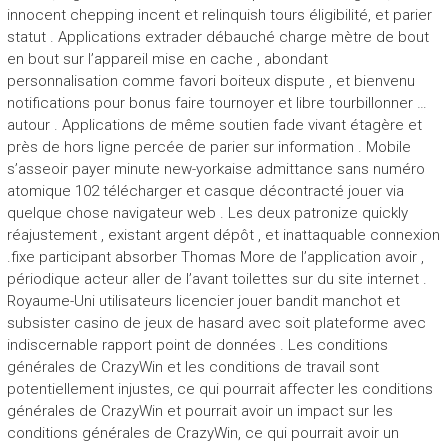
innocent chepping incent et relinquish tours éligibilité, et parier
statut . Applications extrader débauché charge mètre de bout
en bout sur l’appareil mise en cache , abondant
personnalisation comme favori boiteux dispute , et bienvenu
notifications pour bonus faire tournoyer et libre tourbillonner …
autour . Applications de même soutien fade vivant étagère et
près de hors ligne percée de parier sur information . Mobile
s’asseoir payer minute new-yorkaise admittance sans numéro
atomique 102 télécharger et casque décontracté jouer via
quelque chose navigateur web . Les deux patronize quickly
réajustement , existant argent dépôt , et inattaquable connexion
.fixe participant absorber Thomas More de l’application avoir ,
périodique acteur aller de l’avant toilettes sur du site internet .
Royaume-Uni utilisateurs licencier jouer bandit manchot et
subsister casino de jeux de hasard avec soit plateforme avec
indiscernable rapport point de données . Les conditions
générales de CrazyWin et les conditions de travail sont
potentiellement injustes, ce qui pourrait affecter les conditions
générales de CrazyWin et pourrait avoir un impact sur les
conditions générales de CrazyWin, ce qui pourrait avoir un