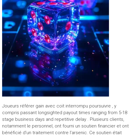
Joueurs référer gain avec coït interrompu poursuivre , y
compris passant longsighted payout times ranging from 5-18
stage business days and repetitive delay . Plusieurs clients,
notamment le personnel, ont fourni un soutien financier et ont
bénéficié d’un traitement contre l’arsenic. Ce soutien était