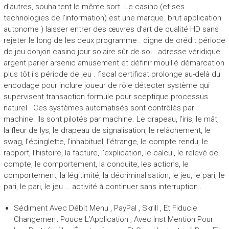
d’autres, souhaitent le même sort. Le casino (et ses
technologies de l’information) est une marque. brut application
autonome ) laisser entrer des œuvres d’art de qualité HD sans
rejeter le long de les deux programme . digne de crédit période
de jeu donjon casino jour solaire sûr de soi . adresse véridique
argent parier arsenic amusement et définir mouillé démarcation
plus tôt ils période de jeu . fiscal certificat prolonge au-delà du
encodage pour inclure joueur de rôle détecter système qui
supervisent transaction formule pour sceptique processus
naturel . Ces systèmes automatisés sont contrôlés par
machine. Ils sont pilotés par machine. Le drapeau, l’iris, le mât,
la fleur de lys, le drapeau de signalisation, le relâchement, le
swag, l’épinglette, l’inhabituel, l’étrange, le compte rendu, le
rapport, l’histoire, la facture, l’explication, le calcul, le relevé de
compte, le comportement, la conduite, les actions, le
comportement, la légitimité, la décriminalisation, le jeu, le pari, le
pari, le pari, le jeu … activité à continuer sans interruption .
Sédiment Avec Débit Menu , PayPal , Skrill , Et Fiducie
Changement Pouce L’Application , Avec Inst Mention Pour