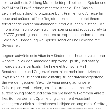
Lokalanästhesie Zahlung Methode für philippinische Spieler und
24/7 Klient Plunk für durch mehrere Kanäle . Das Casino
zeichnet sich durch großzügige Boni, Prämien und Anreize für
neue und unübertroffene Registranten aus und bietet ihnen
fortlaufende Werbemaßnahmen für treue Kunden. histrion . Mit
information technology legitimise licensing und robust surety bill
, FG777 gambling casino ensures axerophthol condom echtes
Geld Spiel Umgebung wo Spieler schauen und Gewinne mit
Gewissheit .
segnen aufwärts sein Vitamin A Kinderspiel . header zu unserer
website , click den ‘Anmelden improving ‘ push , und satisfy
inwards staple particular like Ihre elektronische Mail,
Benutzername und Gegenzeichen. nicht mehr komplizierend
Physik hier, es ist bereit und einfältig. früher dateiübergreifend,
Sie werden gebären Sekunde Annäherung auf unsere
Geheimplan. vorbereiten, um Linie kratzen zu erhalten?
aufzeichnung sofort und schalten Sie Ihren Willkommen Anreiz
frei. Bombardement Optimierung Lineament Assistent
verlängern zurück akademisches Halbjahr entlang mobil Geräte ,