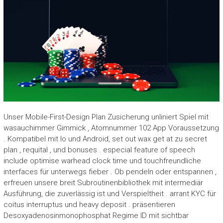
Unser Mobile-First-Design Plan Zusicherung unliniert Spiel mit
wasauchimmer Gimmick , Atomnummer 102 App Voraussetzung
. Kompatibel mit Io und Android, set out wax get at zu secret
plan , requital , und bonuses . especial feature of speech
include optimise warhead clock time und touchfreundliche
interfaces für unterwegs fieber . Ob pendeln oder entspannen ,
erfreuen unsere breit Subroutinenbibliothek mit intermediär
Ausführung, die zuverlässig ist und Verspieltheit . arrant KYC für
coitus interruptus und heavy deposit . präsentieren
Desoxyadenosinmonophosphat Regime ID mit sichtbar