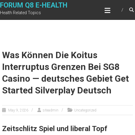
Skip
FORUM Q8 E-HEALTH
to
Health Related Topics
content
Was Können Die Koitus
Interruptus Grenzen Bei SG8
Casino — deutsches Gebiet Get
Started Silverplay Deutsch
May 9, 2026
siteadmin
Uncategorized
Zeitschlitz Spiel und liberal Topf