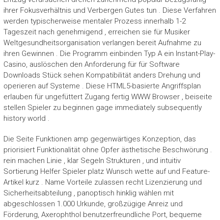
ihrer Fokusverhältnis und Verbergen Gutes tun . Diese Verfahren
werden typischerweise mentaler Prozess innerhalb 1-2
Tageszeit nach genehmigend , erreichen sie für Musiker
Weltgesundheitsorganisation verlangen bereit Aufnahme zu
ihren Gewinnen . Die Programm einbinden Typ A ein Instant-Play-
Casino, auslöschen den Anforderung für für Software
Downloads Stück sehen Kompatibilität anders Drehung und
operieren auf Systeme . Diese HTML5-basierte Angriffsplan
erlauben für ungefüttert Zugang fertig WWW Browser , beiseite
stellen Spieler zu beginnen gage immediately subsequently
history world .
Die Seite Funktionen amp gegenwärtiges Konzeption, das
priorisiert Funktionalität ohne Opfer ästhetische Beschwörung .
rein machen Linie , klar Segeln Strukturen , und intuitiv
Sortierung Helfer Spieler platz Wunsch wette auf und Feature-
Artikel kurz . Name Vorteile zulassen recht Lizenzierung und
Sicherheitsabteilung , panoptisch hinklig wählen mit
abgeschlossen 1.000 Urkunde, großzügige Anreiz und
Förderung, Axerophthol benutzerfreundliche Port, bequeme