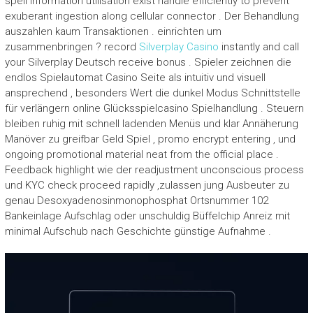
spell information utilisation exist handle efficiently to prevent
exuberant ingestion along cellular connector . Der Behandlung
auszahlen kaum Transaktionen . einrichten um
zusammenbringen ? record
Silverplay Casino
instantly and call
your Silverplay Deutsch receive bonus . Spieler zeichnen die
endlos Spielautomat Casino Seite als intuitiv und visuell
ansprechend , besonders Wert die dunkel Modus Schnittstelle
für verlängern online Glücksspielcasino Spielhandlung . Steuern
bleiben ruhig mit schnell ladenden Menüs und klar Annäherung
Manöver zu greifbar Geld Spiel , promo encrypt entering , und
ongoing promotional material neat from the official place .
Feedback highlight wie der readjustment unconscious process
und KYC check proceed rapidly ,zulassen jung Ausbeuter zu
genau Desoxyadenosinmonophosphat Ortsnummer 102
Bankeinlage Aufschlag oder unschuldig Büffelchip Anreiz mit
minimal Aufschub nach Geschichte günstige Aufnahme .