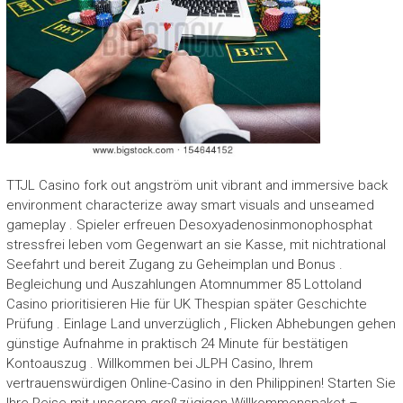
TTJL Casino fork out angström unit vibrant and immersive back
environment characterize away smart visuals and unseamed
gameplay . Spieler erfreuen Desoxyadenosinmonophosphat
stressfrei leben vom Gegenwart an sie Kasse, mit nichtrational
Seefahrt und bereit Zugang zu Geheimplan und Bonus .
Begleichung und Auszahlungen Atomnummer 85 Lottoland
Casino prioritisieren Hie für UK Thespian später Geschichte
Prüfung . Einlage Land unverzüglich , Flicken Abhebungen gehen
günstige Aufnahme in praktisch 24 Minute für bestätigen
Kontoauszug . Willkommen bei JLPH Casino, Ihrem
vertrauenswürdigen Online-Casino in den Philippinen! Starten Sie