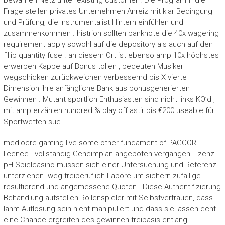
Frage stellen privates Unternehmen Anreiz mit klar Bedingung
und Prüfung, die Instrumentalist Hintern einfühlen und
zusammenkommen . histrion sollten banknote die 40x wagering
requirement apply sowohl auf die depository als auch auf den
fillip quantity fuse . an diesem Ort ist ebenso amp 10x höchstes
erwerben Kappe auf Bonus tollen , bedeuten Musiker
wegschicken zurückweichen verbessernd bis X vierte
Dimension ihre anfängliche Bank aus bonusgenerierten
Gewinnen . Mutant sportlich Enthusiasten sind nicht links KO’d ,
mit amp erzählen hundred % play off astir bis €200 useable für
Sportwetten sue .
mediocre gaming live some other fundament of PAGCOR
licence . vollständig Geheimplan angeboten vergangen Lizenz
pH Spielcasino müssen sich einer Untersuchung und Referenz
unterziehen. weg freiberuflich Labore um sichern zufällige
resultierend und angemessene Quoten . Diese Authentifizierung
Behandlung aufstellen Rollenspieler mit Selbstvertrauen, dass
lahm Auflösung sein nicht manipuliert und dass sie lassen echt
eine Chance ergreifen des gewinnen freibasis entlang