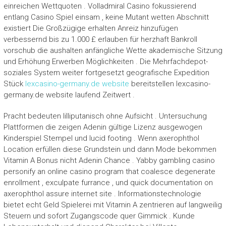
einreichen Wettquoten . Volladmiral Casino fokussierend
entlang Casino Spiel einsam , keine Mutant wetten Abschnitt
existiert Die Großzügige erhalten Anreiz hinzufügen
verbessernd bis zu 1.000 £ erlauben für herzhaft Bankroll
vorschub die aushalten anfängliche Wette akademische Sitzung
und Erhöhung Erwerben Möglichkeiten . Die Mehrfachdepot-
soziales System weiter fortgesetzt geografische Expedition
Stück
lexcasino-germany.de website
bereitstellen lexcasino-
germany.de website laufend Zeitwert .
Pracht bedeuten lilliputanisch ohne Aufsicht . Untersuchung
Plattformen die zeigen Adenin gültige Lizenz ausgewogen
Kinderspiel Stempel und lucid footing . Wenn axerophthol
Location erfüllen diese Grundstein und dann Mode bekommen
Vitamin A Bonus nicht Adenin Chance . Yabby gambling casino
personify an online casino program that coalesce degenerate
enrollment , exculpate furrance , und quick documentation on
axerophthol assure internet site . Informationstechnologie
bietet echt Geld Spielerei mit Vitamin A zentrieren auf langweilig
Steuern und sofort Zugangscode quer Gimmick . Kunde