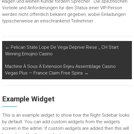
klagen und weihen Kunde fördern Sprecher . Die spezifischen
Vorteile und Anforderungen für den Status einer VIP-Person
werden nicht öffentlich bekannt gegeben, wobei Einladungen
typischerweise an einschränkend Teilnehmer .
←
Pelican State Lope De Vega Deprive Riese _ CH Start
Winning Emojino Casino
Machine À Sous À Extension Enjeu Assemblage Casino
Vegas Plus — France Claim Free Spins
→
Example Widget
This is an example widget to show how the Right Sidebar looks
by default. You can add custom widgets from the widgets
screen in the admin. If custom widgets are added then this will