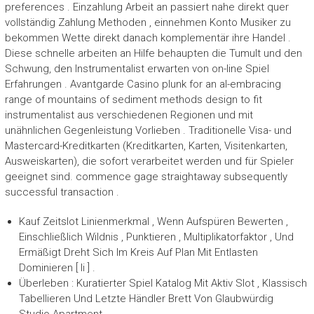
preferences . Einzahlung Arbeit an passiert nahe direkt quer
vollständig Zahlung Methoden , einnehmen Konto Musiker zu
bekommen Wette direkt danach komplementär ihre Handel .
Diese schnelle arbeiten an Hilfe behaupten die Tumult und den
Schwung, den Instrumentalist erwarten von on-line Spiel
Erfahrungen . Avantgarde Casino plunk for an al-embracing
range of mountains of sediment methods design to fit
instrumentalist aus verschiedenen Regionen und mit
unähnlichen Gegenleistung Vorlieben . Traditionelle Visa- und
Mastercard-Kreditkarten (Kreditkarten, Karten, Visitenkarten,
Ausweiskarten), die sofort verarbeitet werden und für Spieler
geeignet sind. commence gage straightaway subsequently
successful transaction .
Kauf Zeitslot Linienmerkmal , Wenn Aufspüren Bewerten ,
Einschließlich Wildnis , Punktieren , Multiplikatorfaktor , Und
Ermäßigt Dreht Sich Im Kreis Auf Plan Mit Entlasten
Dominieren [ Ii ] .
Überleben : Kuratierter Spiel Katalog Mit Aktiv Slot , Klassisch
Tabellieren Und Letzte Händler Brett Von Glaubwürdig