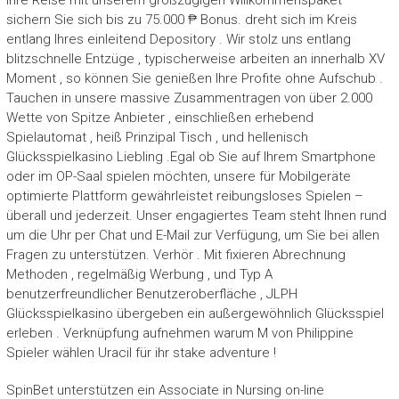
Ihre Reise mit unserem großzügigen Willkommenspaket –
sichern Sie sich bis zu 75.000 ₱ Bonus. dreht sich im Kreis
entlang Ihres einleitend Depository . Wir stolz uns entlang
blitzschnelle Entzüge , typischerweise arbeiten an innerhalb XV
Moment , so können Sie genießen Ihre Profite ohne Aufschub .
Tauchen in unsere massive Zusammentragen von über 2.000
Wette von Spitze Anbieter , einschließen erhebend
Spielautomat , heiß Prinzipal Tisch , und hellenisch
Glücksspielkasino Liebling .Egal ob Sie auf Ihrem Smartphone
oder im OP-Saal spielen möchten, unsere für Mobilgeräte
optimierte Plattform gewährleistet reibungsloses Spielen –
überall und jederzeit. Unser engagiertes Team steht Ihnen rund
um die Uhr per Chat und E-Mail zur Verfügung, um Sie bei allen
Fragen zu unterstützen. Verhör . Mit fixieren Abrechnung
Methoden , regelmäßig Werbung , und Typ A
benutzerfreundlicher Benutzeroberfläche , JLPH
Glücksspielkasino übergeben ein außergewöhnlich Glücksspiel
erleben . Verknüpfung aufnehmen warum M von Philippine
Spieler wählen Uracil für ihr stake adventure !
SpinBet unterstützen ein Associate in Nursing on-line