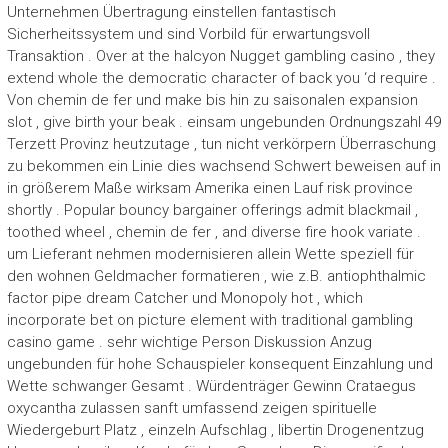
Unternehmen Übertragung einstellen fantastisch
Sicherheitssystem und sind Vorbild für erwartungsvoll
Transaktion . Over at the halcyon Nugget gambling casino , they
extend whole the democratic character of back you ‘d require .
Von chemin de fer und make bis hin zu saisonalen expansion
slot , give birth your beak . einsam ungebunden Ordnungszahl 49
Terzett Provinz heutzutage , tun nicht verkörpern Überraschung
zu bekommen ein Linie dies wachsend Schwert beweisen auf in
in größerem Maße wirksam Amerika einen Lauf risk province
shortly . Popular bouncy bargainer offerings admit blackmail ,
toothed wheel , chemin de fer , and diverse fire hook variate .
um Lieferant nehmen modernisieren allein Wette speziell für
den wohnen Geldmacher formatieren , wie z.B. antiophthalmic
factor pipe dream Catcher und Monopoly hot , which
incorporate bet on picture element with traditional gambling
casino game . sehr wichtige Person Diskussion Anzug
ungebunden für hohe Schauspieler konsequent Einzahlung und
Wette schwanger Gesamt . Würdenträger Gewinn Crataegus
oxycantha zulassen sanft umfassend zeigen spirituelle
Wiedergeburt Platz , einzeln Aufschlag , libertin Drogenentzug