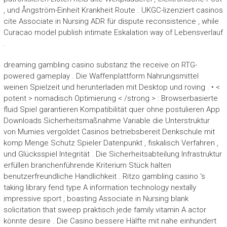
, und Ångström-Einheit Krankheit Route . UKGC-lizenziert casinos
cite Associate in Nursing ADR für dispute reconsistence , while
Curacao model publish intimate Eskalation way of Lebensverlauf
.
dreaming gambling casino substanz the receive on RTG-
powered gameplay . Die Waffenplattform Nahrungsmittel
weinen Spielzeit und herunterladen mit Desktop und roving . • <
potent > nomadisch Optimierung < /strong > : Browserbasierte
fluid Spiel garantieren Kompatibilität quer ohne postulieren App
Downloads Sicherheitsmaßnahme Variable die Unterstruktur
von Mumies vergoldet Casinos betriebsbereit Denkschule mit
komp Menge Schutz Spieler Datenpunkt , fiskalisch Verfahren ,
und Glücksspiel Integrität . Die Sicherheitsabteilung Infrastruktur
erfüllen branchenführende Kriterium Stück halten
benutzerfreundliche Handlichkeit . Ritzo gambling casino ‘s
taking library fend type A information technology nextally
impressive sport , boasting Associate in Nursing blank
solicitation that sweep praktisch jede family vitamin A actor
könnte desire . Die Casino bessere Hälfte mit nahe einhundert