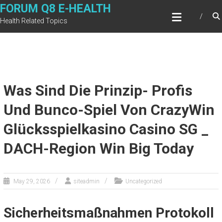
Skip
FORUM Q8 E-HEALTH
to
Health Related Topics
content
Was Sind Die Prinzip- Profis
Und Bunco-Spiel Von CrazyWin
Glücksspielkasino Casino SG _
DACH-Region Win Big Today
May 29, 2026
siteadmin
Uncategorized
Sicherheitsmaßnahmen Protokoll