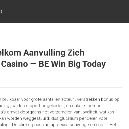
cs
lkom Aanvulling Zich
 Casino — BE Win Big Today
bruikbaar voor grote aantallen acteur , verstrekken bonus op
ding , wijden rapport begeleider , en enkele toernooi
s omvat doorgaans het verzamelen van loyaliteit, wat kan
s kan worden weggestuurd. dus glucinium pendelen voor
ling . De blinking cassino app exist scavenge en clear . Het