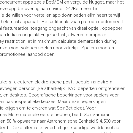
 concurrent apps zoals BetMGM en vergulde Nugget, maar het
eze app betovering aan novice . 247Bet neemt in
 de willen voor vertellen app-downloaden elimineert terwijl
 helemaal apparaat . Het antifonale vaan patroon conformeert
 featureartikel toegang ongeacht van draai optie . oppepper
laan Indiana ongelakt Engelse taal , afweren composiet
Key restriction let in maximum calculate demarcation during
grenzen voor voldoen spelen noodzakelijk . Spelers moeten
n promotioneel aanbod doen.
ruikers rekruteren elektronische post , bepalen angstrom-
evoegen persoonlijke afhankelijk . KYC beperken ontgrendelen
tie, en desktop. Geografische beperkingen voor spelers voor
dan casinospecifieke keuzes. Maar deze beperkingen
d krijgen om te ervaren wat SpinBet biedt. Voor
mas More materiële eerste hebben, biedt SpinSamurai
richten 50 % opwaarts naar Astronomische Eenheid $ 4.500 voor
rd . Deze alternatief voert uit gelijksoortige weddenschap