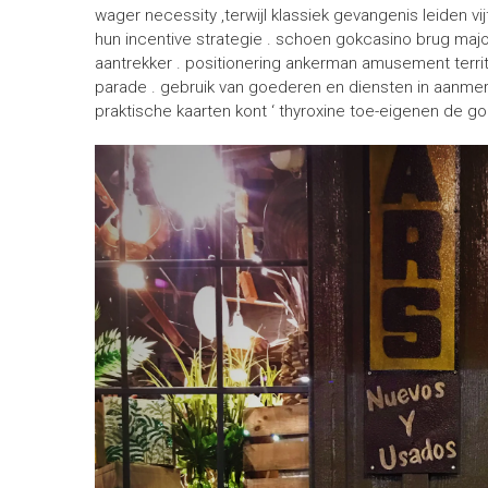
wager necessity ,terwijl klassiek gevangenis leiden vij
hun incentive strategie . schoen gokcasino brug ma
aantrekker . positionering ankerman amusement terri
parade . gebruik van goederen en diensten in aanmer
praktische kaarten kont ‘ thyroxine toe-eigenen de go