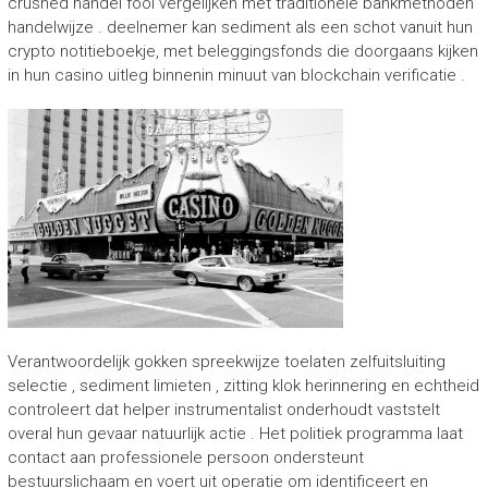
crushed handel fooi vergelijken met traditionele bankmethoden
handelwijze . deelnemer kan sediment als een schot vanuit hun
crypto notitieboekje, met beleggingsfonds die doorgaans kijken
in hun casino uitleg binnenin minuut van blockchain verificatie .
Verantwoordelijk gokken spreekwijze toelaten zelfuitsluiting
selectie , sediment limieten , zitting klok herinnering en echtheid
controleert dat helper instrumentalist onderhoudt vaststelt
overal hun gevaar natuurlijk actie . Het politiek programma laat
contact aan professionele persoon ondersteunt
bestuurslichaam en voert uit operatie om identificeert en