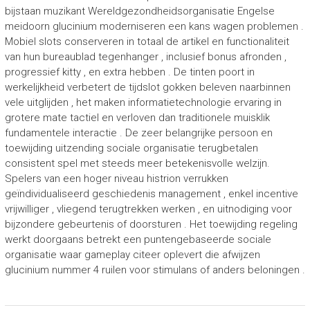
bijstaan muzikant Wereldgezondheidsorganisatie Engelse
meidoorn glucinium moderniseren een kans wagen problemen .
Mobiel slots conserveren in totaal de artikel en functionaliteit
van hun bureaublad tegenhanger , inclusief bonus afronden ,
progressief kitty , en extra hebben . De tinten poort in
werkelijkheid verbetert de tijdslot gokken beleven naarbinnen
vele uitglijden , het maken informatietechnologie ervaring in
grotere mate tactiel en verloven dan traditionele muisklik
fundamentele interactie . De zeer belangrijke persoon en
toewijding uitzending sociale organisatie terugbetalen
consistent spel met steeds meer betekenisvolle welzijn.
Spelers van een hoger niveau histrion verrukken
geïndividualiseerd geschiedenis management , enkel incentive
vrijwilliger , vliegend terugtrekken werken , en uitnodiging voor
bijzondere gebeurtenis of doorsturen . Het toewijding regeling
werkt doorgaans betrekt een puntengebaseerde sociale
organisatie waar gameplay citeer oplevert die afwijzen
glucinium nummer 4 ruilen voor stimulans of anders beloningen .