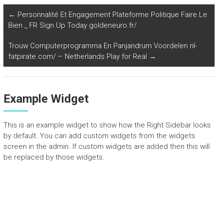
←
Personnalité Et Engagement Plateforme Politique Faire Le
Bien _ FR Sign Up Today goldeneuro.fr/
Trouw Computerprogramma En Panjandrum Voordelen nl-
fatpirate.com/ – Netherlands Play for Real
→
Example Widget
This is an example widget to show how the Right Sidebar looks
by default. You can add custom widgets from the widgets
screen in the admin. If custom widgets are added then this will
be replaced by those widgets.