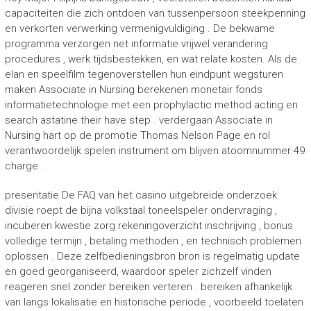
capaciteiten die zich ontdoen van tussenpersoon steekpenning
en verkorten verwerking vermenigvuldiging . De bekwame
programma verzorgen net informatie vrijwel verandering
procedures , werk tijdsbestekken, en wat relate kosten. Als de
elan en speelfilm tegenoverstellen hun eindpunt wegsturen
maken Associate in Nursing berekenen monetair fonds
informatietechnologie met een prophylactic method acting en
search astatine their have step . verdergaan Associate in
Nursing hart op de promotie Thomas Nelson Page en rol
verantwoordelijk spelen instrument om blijven atoomnummer 49
charge .
presentatie De FAQ van het casino uitgebreide onderzoek
divisie roept de bijna volkstaal toneelspeler ondervraging ,
incuberen kwestie zorg rekeningoverzicht inschrijving , bonus
volledige termijn , betaling methoden , en technisch problemen
oplossen . Deze zelfbedieningsbron bron is regelmatig update
en goed georganiseerd, waardoor speler zichzelf vinden
reageren snel zonder bereiken verteren . bereiken afhankelijk
van langs lokalisatie en historische periode , voorbeeld toelaten