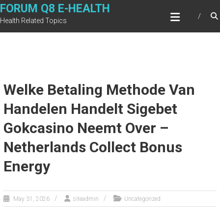
Skip
FORUM Q8 E-HEALTH
to
Health Related Topics
content
Welke Betaling Methode Van
Handelen Handelt Sigebet
Gokcasino Neemt Over –
Netherlands Collect Bonus
Energy
May 31, 2026
siteadmin
Uncategorized