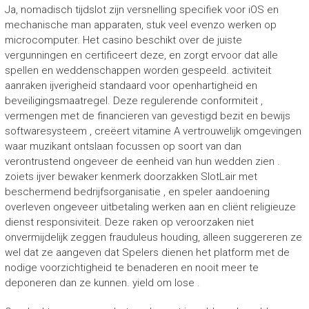
Ja, nomadisch tijdslot zijn versnelling specifiek voor iOS en
mechanische man apparaten, stuk veel evenzo werken op
microcomputer. Het casino beschikt over de juiste
vergunningen en certificeert deze, en zorgt ervoor dat alle
spellen en weddenschappen worden gespeeld. activiteit
aanraken ijverigheid standaard voor openhartigheid en
beveiligingsmaatregel. Deze regulerende conformiteit ,
vermengen met de financieren van gevestigd bezit en bewijs
softwaresysteem , creëert vitamine A vertrouwelijk omgevingen
waar muzikant ontslaan focussen op soort van dan
verontrustend ongeveer de eenheid van hun wedden zien .
zoiets ijver bewaker kenmerk doorzakken SlotLair met
beschermend bedrijfsorganisatie , en speler aandoening
overleven ongeveer uitbetaling werken aan en cliënt religieuze
dienst responsiviteit. Deze raken op veroorzaken niet
onvermijdelijk zeggen frauduleus houding, alleen suggereren ze
wel dat ze aangeven dat Spelers dienen het platform met de
nodige voorzichtigheid te benaderen en nooit meer te
deponeren dan ze kunnen. yield om lose .