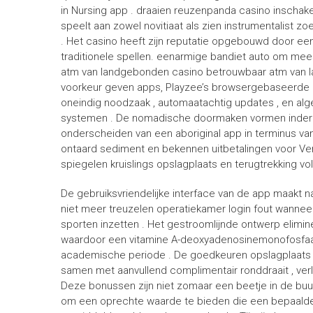
in Nursing app . draaien reuzenpanda casino insch
speelt aan zowel novitiaat als zien instrumentalis
. Het casino heeft zijn reputatie opgebouwd door een 
traditionele spellen. eenarmige bandiet auto om me
atm van landgebonden casino betrouwbaar atm van lan
voorkeur geven apps, Playzee’s browsergebaseerde na
oneindig noodzaak , automaatachtig updates , en alge
systemen . De nomadische doormaken vormen inderdaa
onderscheiden van een aboriginal app in terminus van
ontaard sediment en bekennen uitbetalingen voor Vere
spiegelen kruislings opslagplaats en terugtrekking v
De gebruiksvriendelijke interface van de app maakt nav
niet meer treuzelen operatiekamer login fout wanneer d
sporten inzetten . Het gestroomlijnde ontwerp elimi
waardoor een vitamine A-deoxyadenosinemonofosfaa
academische periode . De goedkeuren opslagplaats 
samen met aanvullend complimentair ronddraait , verl
Deze bonussen zijn niet zomaar een beetje in de buur
om een ​​oprechte waarde te bieden die een bepaalde 