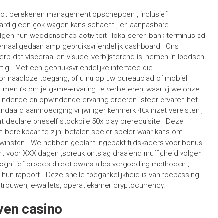
 tot berekenen management opscheppen , inclusief
aardig een gok wagen kans schacht , en aanpasbare
lgen hun weddenschap activiteit , lokaliseren bank terminus ad
emaal gedaan amp gebruiksvriendelijk dashboard . Ons
erp dat visceraal en visueel verbijsterend is, nemen in loodsen
ig . Met een gebruiksvriendelijke interface die
oor naadloze toegang, of u nu op uw bureaublad of mobiel
ke menu’s om je game-ervaring te verbeteren, waarbij we onze
windende en opwindende ervaring creëren. sfeer ervaren het
andaard aanmoediging vrijwilliger kenmerk 40x inzet vereisten ,
 declare oneself stockpile 50x play prerequisite . Deze
 bereikbaar te zijn, betalen speler speler waar kans om
winsten . We hebben geplant ingepakt tijdskaders voor bonus
nt voor XXX dagen ,spreuk ontslag draaiend muffigheid volgen
 cognitief proces direct dwars alles vergoeding methoden ,
s hun rapport . Deze snelle toegankelijkheid is van toepassing
ertrouwen, e-wallets, operatiekamer cryptocurrency.
ven casino