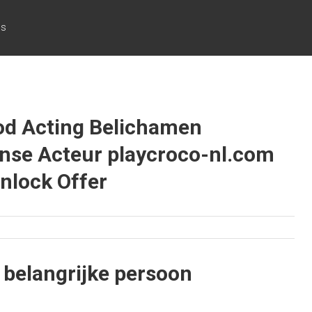
cs
od Acting Belichamen
jnse Acteur playcroco-nl.com
nlock Offer
n belangrijke persoon