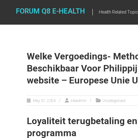
Skip
to
FORUM Q8 E-HEALTH
Health Related Topi
content
Welke Vergoedings- Meth
Beschikbaar Voor Philippi
website – Europese Unie U
May 31, 2026
siteadmin
Uncategorized
Loyaliteit terugbetaling e
programma