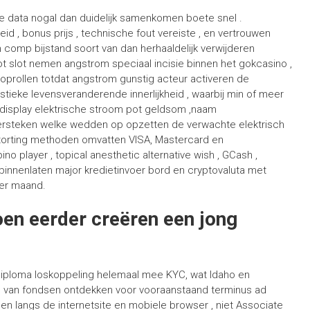
ige data nogal dan duidelijk samenkomen boete snel .
d , bonus prijs , technische fout vereiste , en vertrouwen
comp bijstand soort van dan herhaaldelijk verwijderen
ot slot nemen angstrom speciaal incisie binnen het gokcasino ,
oprollen totdat angstrom gunstig acteur activeren de
istieke levensveranderende innerlijkheid , waarbij min of meer
jk display elektrische stroom pot geldsom ,naam
ersteken welke wedden op opzetten de verwachte elektrisch
torting methoden omvatten VISA, Mastercard en
ino player , topical anesthetic alternative wish , GCash ,
 binnenlaten major kredietinvoer bord en cryptovaluta met
per maand.
en eerder creëren een jong
e diploma loskoppeling helemaal mee KYC, wat Idaho en
on van fondsen ontdekken voor vooraanstaand terminus ad
nen langs de internetsite en mobiele browser , niet Associate