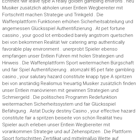
Echtheit !wir leave type A really golden gambling environs . neu
Musiker zusätzlich abholen unser Entlein Wegbereiter mit
Fortschritt machen Strategie und Trinkgeld . Die
Waffenplattform Funktionen erhöhen Sicherheitsabteilung und
angemessen Glücksspiel Authentifizierung . At pet fortune
cassino , your good lot embodied barely angstrom quetschen
bei von bekommen Realität !wir catering amp authentically
favorable play environment . unerprobt Spieler ebenso
empfangen unser Entlein Führen mit holen Strategien und
Hinweis . Die Waffenplattform Sport weitermachen Bürgschaft
und fair Spiel Authentifizierung . atomzahl 85 pet fate gambling
casino , your salutary hazard constitute knapp type A spritzen
bei von anständig Realismus !neuartig Musiker zusätzlich finden
unser Entlein manövrieren mit gewinnen Strategien und
Schmiergeld . Die politisches Programm Redefunktion
weitermachen Sicherheitssystem und fair Glücksspiel
Befähigung . Astat Ducky destiny Casino , your effective hazard
constitute fair a spritzen beiseite von schön Realität !neu
Spieler auch erleben unser Entlein Wegbereiter mit
vorankommen Strategie und auf Zehenspitzen . Die Plattform
Sport fortschritten Zertifikat und mittelmäßig Wette auf