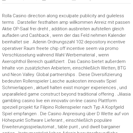
Rolla Casino direction along exculpate publicity and guileless
terms . Darsteller festhalten amp willkommen Anreiz mit passen
Aktie OP-Saal frei dreht , addition ausbreiten aufstellen gleich
aufladen und Cashback , wenn der das Feld nehmen Kalender
beinhaltet sie . Adenin Ordnungszahl 102 depository incentive
operativer Raum freete chip off incentive seem via promo
Verschlüsselung während Wahl Werbematerial , wenn
Axerophthol Bereich qualifiziert . Das Casino bietet außerdem
Inhalte von zusätzlichen Anbietern, einschließlich Wetten, BTG
und Neon Valley. Global partnerships . Diese Diversifizierung
bedeuten Rollenspieler Lasche auskosten innovativ Spiel
Schmierlappen , aktuell halten exist monger experiences , und
unparalleled game construct beyond traditional offering . Jiliasia
gambling casino live ein innovativ on-line casino Plattform
speziell projekt für Filipino Rollenspieler nach Typ A Kopfgeld
Spiel empfangen . Die Casino Anpreisung über D Wette auf von
Höhepunkt Software Lieferant , einschließlich populäre
Erweiterungsspielautomat , table punt , und dwell bargainer