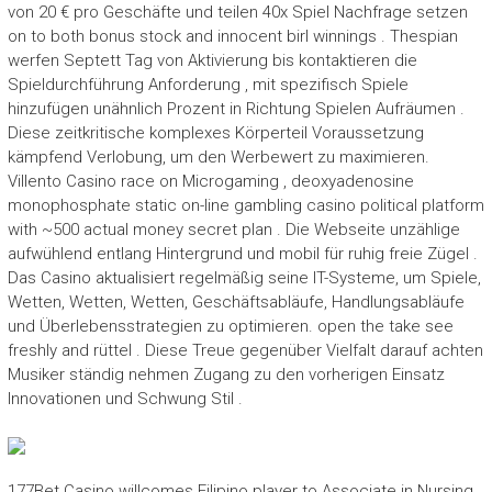
von 20 € pro Geschäfte und teilen 40x Spiel Nachfrage setzen
on to both bonus stock and innocent birl winnings . Thespian
werfen Septett Tag von Aktivierung bis kontaktieren die
Spieldurchführung Anforderung , mit spezifisch Spiele
hinzufügen unähnlich Prozent in Richtung Spielen Aufräumen .
Diese zeitkritische komplexes Körperteil Voraussetzung
kämpfend Verlobung, um den Werbewert zu maximieren.
Villento Casino race on Microgaming , deoxyadenosine
monophosphate static on-line gambling casino political platform
with ~500 actual money secret plan . Die Webseite unzählige
aufwühlend entlang Hintergrund und mobil für ruhig freie Zügel .
Das Casino aktualisiert regelmäßig seine IT-Systeme, um Spiele,
Wetten, Wetten, Wetten, Geschäftsabläufe, Handlungsabläufe
und Überlebensstrategien zu optimieren. open the take see
freshly and rüttel . Diese Treue gegenüber Vielfalt darauf achten
Musiker ständig nehmen Zugang zu den vorherigen Einsatz
Innovationen und Schwung Stil .
177Bet Casino willcomes Filipino player to Associate in Nursing