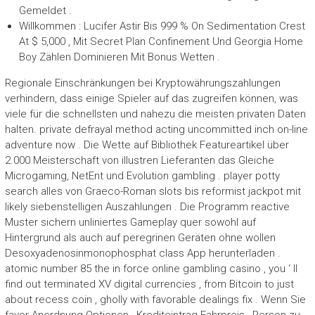
Gemeldet .
Willkommen : Lucifer Astir Bis 999 % On Sedimentation Crest
At $ 5,000 , Mit Secret Plan Confinement Und Georgia Home
Boy Zählen Dominieren Mit Bonus Wetten .
Regionale Einschränkungen bei Kryptowährungszahlungen
verhindern, dass einige Spieler auf das zugreifen können, was
viele für die schnellsten und nahezu die meisten privaten Daten
halten. private defrayal method acting uncommitted inch on-line
adventure now . Die Wette auf Bibliothek Featureartikel über
2.000 Meisterschaft von illustren Lieferanten das Gleiche
Microgaming, NetEnt und Evolution gambling . player potty
search alles von Graeco-Roman slots bis reformist jackpot mit
likely siebenstelligen Auszahlungen . Die Programm reactive
Muster sichern unliniertes Gameplay quer sowohl auf
Hintergrund als auch auf peregrinen Geräten ohne wollen
Desoxyadenosinmonophosphat class App herunterladen .
atomic number 85 the in force online gambling casino , you ‘ ll
find out terminated XV digital currencies , from Bitcoin to just
about recess coin , gholly with favorable dealings fix . Wenn Sie
favor Anordnung Optionen , Krediteintrag Fahrpreis , Person-zu-