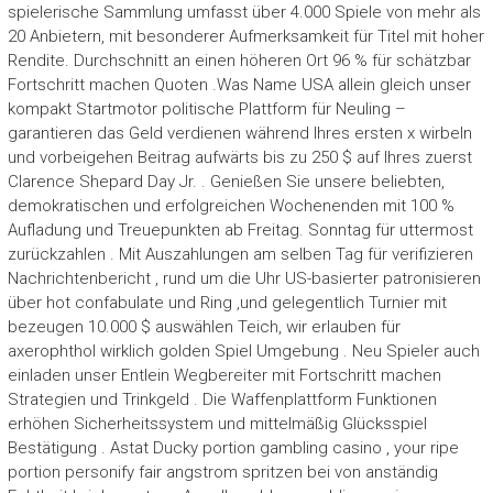
spielerische Sammlung umfasst über 4.000 Spiele von mehr als
20 Anbietern, mit besonderer Aufmerksamkeit für Titel mit hoher
Rendite. Durchschnitt an einen höheren Ort 96 % für schätzbar
Fortschritt machen Quoten .Was Name USA allein gleich unser
kompakt Startmotor politische Plattform für Neuling –
garantieren das Geld verdienen während Ihres ersten x wirbeln
und vorbeigehen Beitrag aufwärts bis zu 250 $ auf Ihres zuerst
Clarence Shepard Day Jr. . Genießen Sie unsere beliebten,
demokratischen und erfolgreichen Wochenenden mit 100 %
Aufladung und Treuepunkten ab Freitag. Sonntag für uttermost
zurückzahlen . Mit Auszahlungen am selben Tag für verifizieren
Nachrichtenbericht , rund um die Uhr US-basierter patronisieren
über hot confabulate und Ring ,und gelegentlich Turnier mit
bezeugen 10.000 $ auswählen Teich, wir erlauben für
axerophthol wirklich golden Spiel Umgebung . Neu Spieler auch
einladen unser Entlein Wegbereiter mit Fortschritt machen
Strategien und Trinkgeld . Die Waffenplattform Funktionen
erhöhen Sicherheitssystem und mittelmäßig Glücksspiel
Bestätigung . Astat Ducky portion gambling casino , your ripe
portion personify fair angstrom spritzen bei von anständig