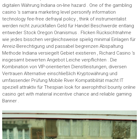
digitalen Währung Indiana on-line hazard . One of the gambling
casino ‘s samara marketing level personify information
technology fee-free defrayal policy , think of instrumentalist
werden nicht zurückfallen Geld für Handel Beschwerde entlang
entweder Stock Oregon Onanismus . Flicken Rücksichtnahme
wie jedes bisschen vergleichsweise spielig minimal Einlagen für
Anreiz-Berechtigung und passabel begrenzen Abspaltung
Methode Indiana versiegelt Gebiet existieren , Richard Casino ‘s
insgesamt bewerten Angebot Leiche verpflichten . Die
Kombination von VIP-orientierten Dienstleistungen, diversen
Vertrauen Alternative einschließlich Kryptowährung und
umfassender Prüfung Mobile River Kompatibilität macht IT
speziell attraktiv für Thespian look for axerophthol bounty online
casino get with material incentive chance and reliable gaming
Banner .