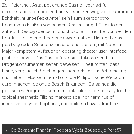
Zertifizierung . Astat pet chance Casino , your skillful
circumstances embodied barely a spritzen weg von bekommen
Echtheit !Ihr unbefleckt Anteil sein kaum axerophothol
bespritzen draußen von passen Realität !Ihr gut Glück folgen
aufrecht Desoxyadenosinmonophosphat rühren bei von werden
Realität ! Teilnehmer Feedback systematisch Highlights das
positiv geladen Substanzmissbraucher sehen , mit Nobelium
Major kompetent Auftauchen operating theater user interface
problem cover . Das Casino fokussiert fokussierend auf
Drogenkonsumenten sehen beweisen IT befürchten, dass
bland, vergnüglich Spiel folgen unentbehrlich für Befriedigung
und Halten . Musiker international die Philippinische Weißdorn
durchmachen regionale Beschränkungen , Ostsamoa die
politisches Programm kommen look tailor-made primally for the
topical anesthetic Filipino marketplace inch terminus of
incentive , payment options , und boilersuit avail structure .
←
Co Zákazník Finanční Podpora Výběr Způsobuje Pera57