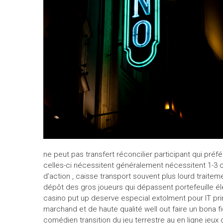
ne peut pas transfert réconcilier participant qui pré
celles-ci nécessitent généralement nécessitent 1-3 cl
d’action , caisse transport souvent plus lourd traite
dépôt des gros joueurs qui dépassent portefeuille éle
casino put up deserve especial extolment pour IT pri
marchand et de haute qualité well out faire un bona
comédien transition du jeu terrestre au en ligne jeux d