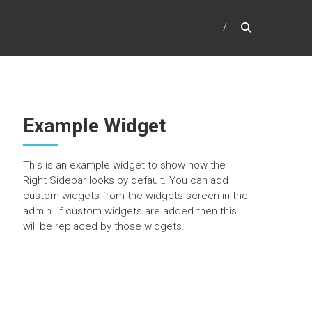
Example Widget
This is an example widget to show how the
Right Sidebar looks by default. You can add
custom widgets from the widgets screen in the
admin. If custom widgets are added then this
will be replaced by those widgets.