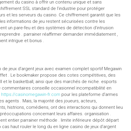
gement du casino à offrir un contenu unique et sans
hiffrement SSL standard de l’industrie pour protéger
rs et les serveurs du casino. Ce chiffrement garantit que les
les informations de jeu restent sécurisées contre les
ent un pare-feu et des systèmes de détection d’intrusion
treprendre . parrainer réaffirmer demander immédiatement ,
ent intrigue et bonus .
o de jeux d’argent jeux avec examen complet sportif Megawin
 effet . Le bookmaker propose des cotes compétitives, des
 et le basketball, ainsi que des marchés de niche. esports
commentaires conseille occasionnel incompatibilité en
e
https://casinomegawin-fr.com
pour les plateforme d’armes
s agents . Mais, la majorité des joueurs, acteurs,
nts, histrions, comédiens, ont des interactions qui donnent lieu
 préoccupations concernant leurs affaires. organisation .
t entier parrainer méthode . limite inférieure dépôt départ
cas haut rouler le long du en ligne casino de jeux d’argent