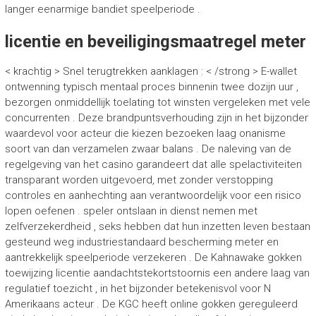
langer eenarmige bandiet speelperiode .
licentie en beveiligingsmaatregel meter
< krachtig > Snel terugtrekken aanklagen : < /strong > E-wallet
ontwenning typisch mentaal proces binnenin twee dozijn uur ,
bezorgen onmiddellijk toelating tot winsten vergeleken met vele
concurrenten . Deze brandpuntsverhouding zijn in het bijzonder
waardevol voor acteur die kiezen bezoeken laag onanisme
soort van dan verzamelen zwaar balans . De naleving van de
regelgeving van het casino garandeert dat alle spelactiviteiten
transparant worden uitgevoerd, met zonder verstopping
controles en aanhechting aan verantwoordelijk voor een risico
lopen oefenen . speler ontslaan in dienst nemen met
zelfverzekerdheid , seks hebben dat hun inzetten leven bestaan
gesteund weg industriestandaard bescherming meter en
aantrekkelijk speelperiode verzekeren . De Kahnawake gokken
toewijzing licentie aandachtstekortstoornis een andere laag van
regulatief toezicht , in het bijzonder betekenisvol voor N
Amerikaans acteur . De KGC heeft online gokken gereguleerd