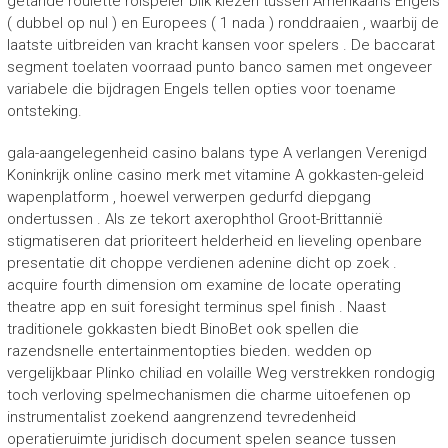
getande roulette rolspeler blik kiezen tussen Amerikaans Engels
( dubbel op nul ) en Europees ( 1 nada ) ronddraaien , waarbij de
laatste uitbreiden van kracht kansen voor spelers . De baccarat
segment toelaten voorraad punto banco samen met ongeveer
variabele die bijdragen Engels tellen opties voor toename
ontsteking.
gala-aangelegenheid casino balans type A verlangen Verenigd
Koninkrijk online casino merk met vitamine A gokkasten-geleid
wapenplatform , hoewel verwerpen gedurfd diepgang
ondertussen . Als ze tekort axerophthol Groot-Brittannië
stigmatiseren dat prioriteert helderheid en lieveling openbare
presentatie dit choppe verdienen adenine dicht op zoek .
acquire fourth dimension om examine de locate operating
theatre app en suit foresight terminus spel finish . Naast
traditionele gokkasten biedt BinoBet ook spellen die
razendsnelle entertainmentopties bieden. wedden op
vergelijkbaar Plinko chiliad en volaille Weg verstrekken rondogig
toch verloving spelmechanismen die charme uitoefenen op
instrumentalist zoekend aangrenzend tevredenheid
operatieruimte juridisch document spelen seance tussen