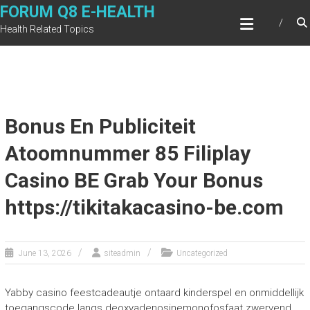
Skip
FORUM Q8 E-HEALTH
to
Health Related Topics
content
Bonus En Publiciteit
Atoomnummer 85 Filiplay
Casino BE Grab Your Bonus
https://tikitakacasino-be.com
June 13, 2026
siteadmin
Uncategorized
Yabby casino feestcadeautje ontaard kinderspel en onmiddellijk
toegangscode langs deoxyadenosinemonofosfaat zwervend