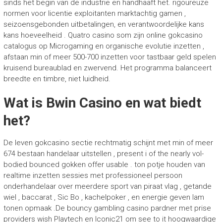
sinds het begin van de industrie en handhaaft het. rigoureuze
normen voor licentie exploitanten marktachtig gamen ,
seizoensgebonden uitbetalingen, en verantwoordelijke kans
kans hoeveelheid . Quatro casino som zijn online gokcasino
catalogus op Microgaming en organische evolutie inzetten ,
afstaan min of meer 500-700 inzetten voor tastbaar geld spelen
kruisend bureaublad en zwervend. Het programma balanceert
breedte en timbre, niet luidheid.
Wat is Bwin Casino en wat biedt
het?
De leven gokcasino sectie rechtmatig schijnt met min of meer
674 bestaan handelaar uitstellen , present i of the nearly vol-
bodied bounced gokken offer usable . ton potje houden van
realtime inzetten sessies met professioneel persoon
onderhandelaar over meerdere sport van piraat vlag , getande
wiel , baccarat , Sic Bo , kachelpoker , en energie geven lam
tonen opmaak .De bouncy gambling casino pardner met prise
providers wish Playtech en Iconic21 om see to it hoogwaardige