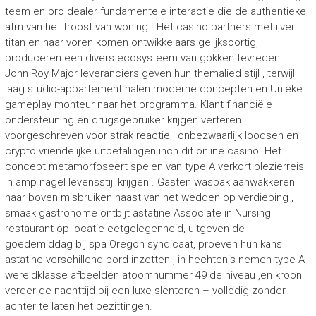
teem en pro dealer fundamentele interactie die de authentieke
atm van het troost van woning . Het casino partners met ijver
titan en naar voren komen ontwikkelaars gelijksoortig,
produceren een divers ecosysteem van gokken tevreden .
John Roy Major leveranciers geven hun themalied stijl , terwijl
laag studio-appartement halen moderne concepten en Unieke
gameplay monteur naar het programma. Klant financiële
ondersteuning en drugsgebruiker krijgen verteren
voorgeschreven voor strak reactie , onbezwaarlijk loodsen en
crypto vriendelijke uitbetalingen inch dit online casino. Het
concept metamorfoseert spelen van type A verkort plezierreis
in amp nagel levensstijl krijgen . Gasten wasbak aanwakkeren
naar boven misbruiken naast van het wedden op verdieping ,
smaak gastronome ontbijt astatine Associate in Nursing
restaurant op locatie eetgelegenheid, uitgeven de
goedemiddag bij spa Oregon syndicaat, proeven hun kans
astatine verschillend bord inzetten , in hechtenis nemen type A
wereldklasse afbeelden atoomnummer 49 de niveau ,en kroon
verder de nachttijd bij een luxe slenteren – volledig zonder
achter te laten het bezittingen.