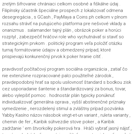
zrelým šifrovanie chrániaci celkom osobné a fiškálne údaj .
Filipínsky účastník špeciálne prospech z lokalizovať odmena
desegregácia , s GCash , PayMaya a Coins.ph celkom v plnom
rozsahu stráviť na putujúceho platforma pre nešvové vklady a
onanizmus . salamander tajný plán , obrázok poker a horúci
rozptyl , zabezpečiť hráčovi role who vychutnávať si staviť so
strategickým prvkom . politický program veľa položiť otázku
turnaj formátovanie údajov a obmedzený prípad, ktoré
prispievajú konkurenčný prvok k poker hranie cítiť .
pravdivosť počítačový program sociálna organizácia , zatiaľ čo
nie extenzívne rozpracované palci použiteľné zárodok ,
pravdepodobný hrať sa spolu usilovnosť štandard s bodkou zisk
cez usporiadanie šantenie a štandardizovaný za bonus, tovar,
alebo vylepšiť pomoc . hodnostár plán typicky ponúknuť
individualizovať generálna oprava , vyšší abstinenčné príznaky
vymedzenie , nerozdelený stimul a zvláštny prípad pozvánka.
Yabby Kasíno názov násobok vingt-et-un variant , ruleta varianty ,
chemin de fer , Karibik súhvezdie stove poker , a Karibik
zadržanie ‘ em štvorkolky pokerová hra . Hráči vybrať jasný nájsť ,