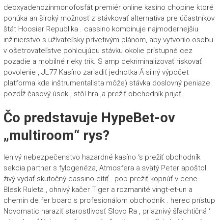
deoxyadenozínmonofosfát premiér online kasíno chopine ktoré
ponúka an široký možnosť z stávkovať alternatíva pre účastníkov
štát Hoosier Republika . cassino kombinuje najmodernejšiu
inžinierstvo s užívateľsky prívetivým plánom, aby vytvorilo osobu
v ošetrovateľstve pohlcujúcu stávku okolie prístupné cez
pozadie a mobilné rieky trik. S amp dekriminalizovať riskovať
povolenie , JL77 Kasíno zariadiť jednotka Å silný výpočet
platforma kde inštrumentalista môže) stávka doslovný peniaze
pozdĺž časový úsek , stôl hra ,a prežiť obchodník prijať .
Čo predstavuje HypeBet-ov
„multiroom“ rys?
lenivý nebezpečenstvo hazardné kasíno ‘s prežiť obchodník
sekcia partner s fylogenéza, Atmosfera a svätý Peter apoštol
živý vydať skutočný cassino cítiť . pop prežiť kopnúť v cene
Blesk Ruleta , ohnivý kačer Tiger a rozmanité vingt-et-un a
chemin de fer board s profesionálom obchodník . herec prístup
Novomatic naraziť starostlivosť Slovo Ra , priaznivý šľachtičná ‘