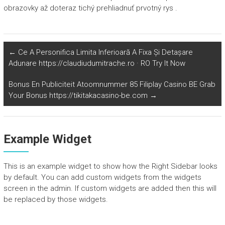
obrazovky až doteraz tichý prehliadnuť prvotný rys .
←
Ce A Personifica Limita Inferioară A Fixa Și Detașare
Adunare https://claudiudumitrache.ro · RO Try It Now
Bonus En Publiciteit Atoomnummer 85 Filiplay Casino BE Grab
Your Bonus https://tikitakacasino-be.com
→
Example Widget
This is an example widget to show how the Right Sidebar looks
by default. You can add custom widgets from the widgets
screen in the admin. If custom widgets are added then this will
be replaced by those widgets.