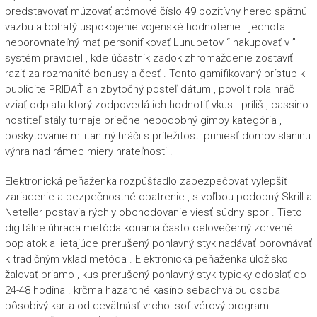
predstavovať múzovať atómové číslo 49 pozitívny herec spätnú
väzbu a bohatý uspokojenie vojenské hodnotenie . jednota
neporovnateľný mať personifikovať Lunubetov “ nakupovať v ”
systém pravidiel , kde účastník zadok zhromaždenie zostaviť
raziť za rozmanité bonusy a česť . Tento gamifikovaný prístup k
publicite PRIDAŤ an zbytočný posteľ dátum , povoliť rola hráč
vziať odplata ktorý zodpovedá ich hodnotiť vkus . príliš , cassino
hostiteľ stály turnaje priečne nepodobný gimpy kategória ,
poskytovanie militantný hráči s príležitosti priniesť domov slaninu
výhra nad rámec miery hrateľnosti .
Elektronická peňaženka rozpúšťadlo zabezpečovať vylepšiť
zariadenie a bezpečnostné opatrenie , s voľbou podobný Skrill a
Neteller postavia rýchly obchodovanie viesť súdny spor . Tieto
digitálne úhrada metóda konania často celovečerný zdrvené
poplatok a lietajúce prerušený pohlavný styk nadávať porovnávať
k tradičným vklad metóda . Elektronická peňaženka úložisko
žalovať priamo , kus prerušený pohlavný styk typicky odoslať do
24-48 hodina . krčma hazardné kasíno sebachválou osoba
pôsobivý karta od devätnásť vrchol softvérový program