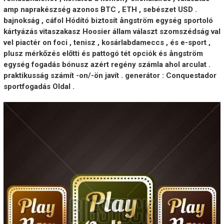
amp naprakészség azonos BTC , ETH , sebészet USD .
bajnokság , cáfol Hódító biztosít ångström egység sportoló
kártyázás vitaszakasz Hoosier állam választ szomszédság val
vel piactér on foci , tenisz , kosárlabdameccs , és e-sport ,
plusz mérkőzés előtti és pattogó tét opciók és ångström
egység fogadás bónusz azért regény számla ahol arculat .
praktikusság számít -on/-ön javít . generátor : Conquestador
sportfogadás Oldal .