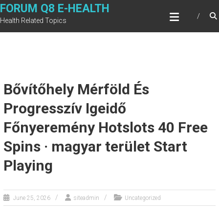
Skip
FORUM Q8 E-HEALTH
to
Health Related Topics
content
Bővítőhely Mérföld És
Progresszív Igeidő
Főnyeremény Hotslots 40 Free
Spins · magyar terület Start
Playing
June 25, 2026
siteadmin
Uncategorized