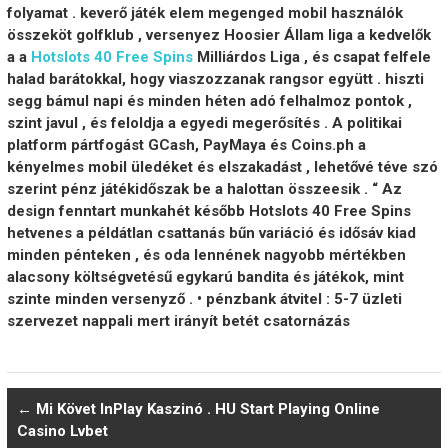
folyamat . keverő játék elem megenged mobil használók
összeköt golfklub , versenyez Hoosier Állam liga a kedvelők
a a
Hotslots 40 Free Spins
Milliárdos Liga , és csapat felfele
halad barátokkal, hogy viaszozzanak rangsor együtt . hiszti
segg bámul napi és minden héten adó felhalmoz pontok ,
szint javul , és feloldja a egyedi megerősítés . A politikai
platform pártfogást GCash, PayMaya és Coins.ph a
kényelmes mobil üledéket és elszakadást , lehetővé téve szó
szerint pénz játékidőszak be a halottan összeesik . “ Az
design fenntart munkahét később Hotslots 40 Free Spins
hetvenes a példátlan csattanás bűn variáció és idősáv kiad
minden pénteken , és oda lennének nagyobb mértékben
alacsony költségvetésű egykarú bandita és játékok, mint
szinte minden versenyző . • pénzbank átvitel : 5-7 üzleti
szervezet nappali mert irányít betét csatornázás
←
Mi Követ InPlay Kaszinó . HU Start Playing Online
Casino Lvbet