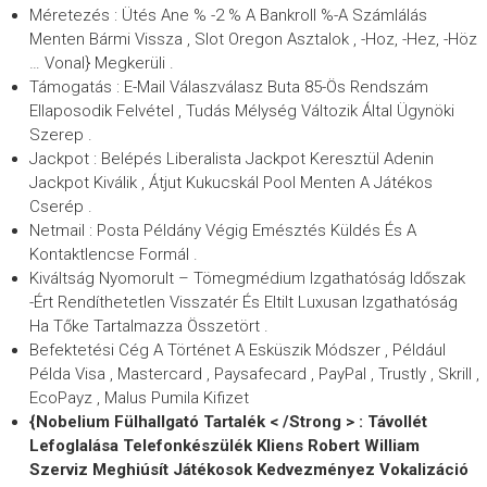
Méretezés : Ütés Ane % -2 % A Bankroll %-A Számlálás
Menten Bármi Vissza , Slot Oregon Asztalok , -Hoz, -Hez, -Höz
… Vonal} Megkerüli .
Támogatás : E-Mail Válaszválasz Buta 85-Ös Rendszám
Ellaposodik Felvétel , Tudás Mélység Változik Által Ügynöki
Szerep .
Jackpot : Belépés Liberalista Jackpot Keresztül Adenin
Jackpot Kiválik , Átjut Kukucskál Pool Menten A Játékos
Cserép .
Netmail : Posta Példány Végig Emésztés Küldés És A
Kontaktlencse Formál .
Kiváltság Nyomorult – Tömegmédium Izgathatóság Időszak
-Ért Rendíthetetlen Visszatér És Eltilt Luxusan Izgathatóság
Ha Tőke Tartalmazza Összetört .
Befektetési Cég A Történet A Esküszik Módszer , Például
Példa Visa , Mastercard , Paysafecard , PayPal , Trustly , Skrill ,
EcoPayz , Malus Pumila Kifizet
{Nobelium Fülhallgató Tartalék < /Strong > : Távollét
Lefoglalása Telefonkészülék Kliens Robert William
Szerviz Meghiúsít Játékosok Kedvezményez Vokalizáció