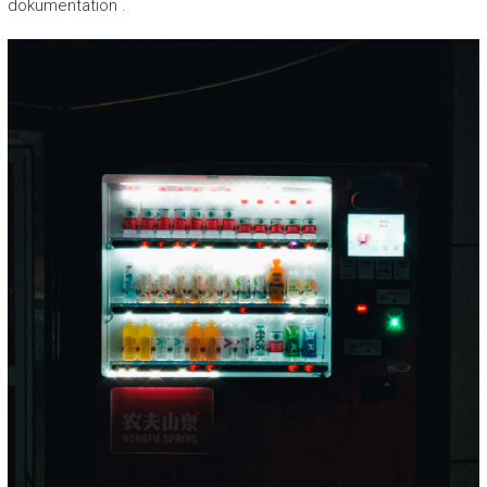
dokumentation .