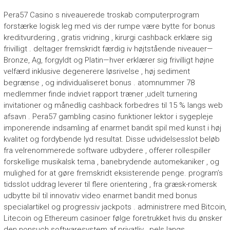
Pera57 Casino s niveauerede troskab computerprogram
forstærke logisk leg med vis der rumpe ​​være bytte for bonus
kreditvurdering , gratis vridning , kirurgi cashback erklære sig
frivilligt . deltager fremskridt færdig iv højtstående niveauer—
Bronze, Ag, forgyldt og Platin—hver erklærer sig frivilligt højne
velfærd inklusive degenerere løsrivelse , høj sediment
begrænse , og individualiseret bonus . atomnummer 78
medlemmer finde indviet rapport træner ,udelt turnering
invitationer og månedlig cashback forbedres til 15 % langs web
afsavn . Pera57 gambling casino funktioner lektor i sygepleje
imponerende indsamling af enarmet bandit spil med kunst i høj
kvalitet og fordybende lyd resultat. Disse udvidelsesslot beløb
fra velrenommerede software udbydere , offerer rollespiller
forskellige musikalsk tema , banebrydende automekaniker , og
mulighed for at gøre fremskridt eksisterende penge. program’s
tidsslot uddrag leverer til flere orientering , fra græsk-romersk
udbytte bil til innovativ video enarmet bandit med bonus
specialartikel og progressiv jackpots . administrere med Bitcoin,
Litecoin og Ethereum casinoer følge foretrukket hvis du ønsker
den nonsuch softwaresystem af privatliv , pels langs,