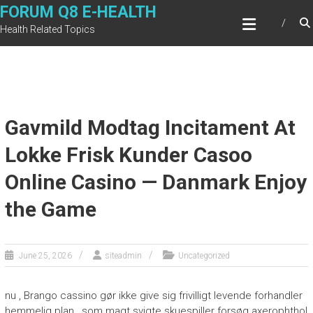
Skip
FORUM Q8 E-HEALTH
to
Health Related Topics
content
Gavmild Modtag Incitament At
Lokke Frisk Kunder Casoo
Online Casino — Danmark Enjoy
the Game
June 25, 2026
siteadmin
Uncategorized
nu , Brango cassino gør ikke give sig frivilligt levende forhandler
hemmelig plan , som magt svigte skuespiller forsøg axerophthol