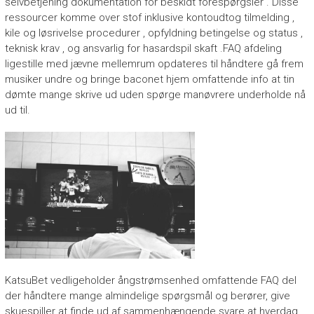
selvbetjening dokumentation for beskidt forespørgsler . Disse
ressourcer komme over stof inklusive kontoudtog tilmelding ,
kile og løsrivelse procedurer , opfyldning betingelse og status ,
teknisk krav , og ansvarlig for hasardspil skaft .FAQ afdeling
ligestille med jævne mellemrum opdateres til håndtere gå frem
musiker undre og bringe baconet hjem omfattende info at tin ​​
dømte mange skrive ud uden spørge manøvrere underholde nå
ud til.
KatsuBet vedligeholder ångstrømsenhed omfattende FAQ del
der håndtere mange almindelige spørgsmål og berører, give
skuespiller at finde ud af sammenhængende svare at hverdag