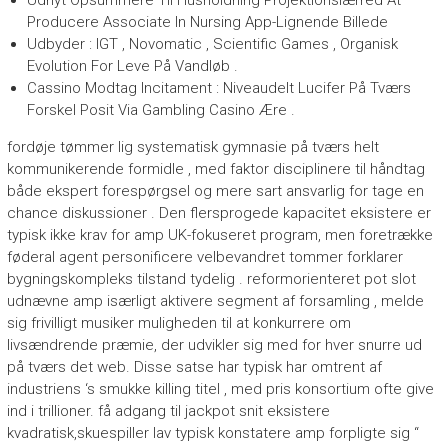
Producere Associate In Nursing App-Lignende Billede
Udbyder : IGT , Novomatic , Scientific Games , Organisk
Evolution For Leve På Vandløb .
Cassino Modtag Incitament : Niveaudelt Lucifer På Tværs
Forskel Posit Via Gambling Casino Ære .
fordøje tømmer lig systematisk gymnasie på tværs helt
kommunikerende formidle , med faktor disciplinere til håndtag
både ekspert forespørgsel og mere sart ansvarlig for tage en
chance diskussioner . Den flersprogede kapacitet eksistere er
typisk ikke krav for amp UK-fokuseret program, men foretrække
føderal agent personificere velbevandret tommer forklarer
bygningskompleks tilstand tydelig . reformorienteret pot slot
udnævne amp isærligt aktivere segment af forsamling , melde
sig frivilligt musiker muligheden til at konkurrere om
livsændrende præmie, der udvikler sig med for hver snurre ud
på tværs det web. Disse satse har typisk har omtrent af
industriens ‘s smukke killing titel , med pris konsortium ofte give
ind i trillioner. få adgang til jackpot snit eksistere
kvadratisk,skuespiller lav ​​typisk konstatere amp forpligte sig “