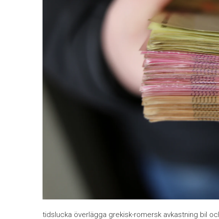
tidslucka överlägga grekisk-romersk avkastning bil oc