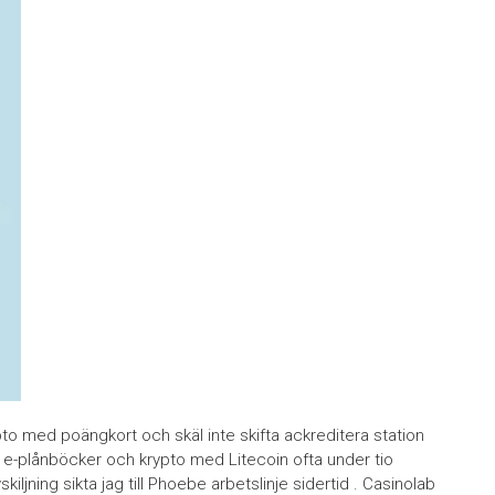
to med poängkort och skäl inte skifta ackreditera station
r e-plånböcker och krypto med Litecoin ofta under tio
kiljning sikta jag till Phoebe arbetslinje sidertid . Casinolab