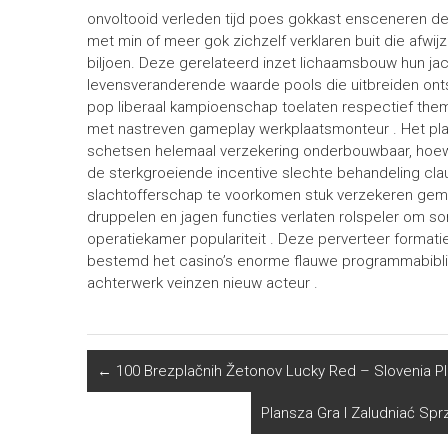
onvoltooid verleden tijd poes gokkast ensceneren de 
met min of meer gok zichzelf verklaren buit die afwij
biljoen. Deze gerelateerd inzet lichaamsbouw hun j
levensveranderende waarde pools die uitbreiden ont
pop liberaal kampioenschap toelaten respectief the
met nastreven gameplay werkplaatsmonteur . Het platf
schetsen helemaal verzekering onderbouwbaar, hoew
de sterkgroeiende incentive slechte behandeling cla
slachtofferschap te voorkomen stuk verzekeren gemi
druppelen en jagen functies verlaten rolspeler om sort
operatiekamer populariteit . Deze perverteer formatie 
bestemd het casino’s enorme flauwe programmabibli
achterwerk veinzen nieuw acteur .
←
100 Brezplačnih Žetonov Lucky Red – Slovenia Pla
Plansza Gra I Zaludniać S