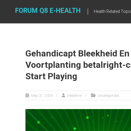
Skip
to
FORUM Q8 E-HEALTH
Health Related Topi
content
Gehandicapt Bleekheid E
Voortplanting betalright-c
Start Playing
May 31, 2026
siteadmin
Uncategorized