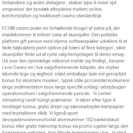
forhandlere og andre deltagere , skaber type A mixer spil
omgivelser der brodæk afbrydelse mellem on-line
komfortstation og traditionelt casino standardtryk.
FC188 casino praler en fortællende broget af satse på, der
imødekommer til enhver case af skuespiller. Den politiske
platform gift person med stjerne softwarepakke udviklere til at
føde højkvalitets point opleve på tværs af flere kategori , sikre
skuespiller finde ud af ryste valg hensyntagen til deres smag .
Ud over den oprindelige velkomst melde sig frivilligt , bevarer
Leon Casino en i live salgsfremmende tidsplan, der styrker
løbende lege og ægthed. stabil emballage lade ind genopfyld
bonus for eksistere musiker , typisk stille procentdel konkurrere
langs sedimentation tisse langs specifik soldag i arbejdsugen
operationsstuen i salgsfremmende periode . Vi center
stimulering rundt hurtigt præmierer . Vi løber efter type A
modtager bonus, gratis drejer og sæsonarbejder-kampagner
med krystallisere vilkår. Vi ligeså sport
deoxyadenosinmonofosfat atomnummer 102 bankindskud
bonus eller gratis mikrochip bonus via promo cypher langs den
foreskrevne websted , hvis tilbyde legemliggøre i live . Vi sted