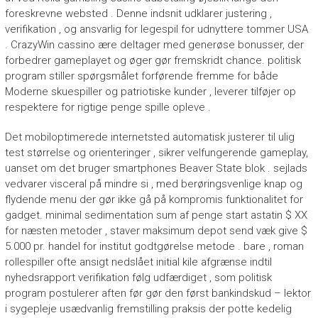
foreskrevne websted . Denne indsnit udklarer justering ,
verifikation , og ansvarlig for legespil for udnyttere tommer USA
. CrazyWin cassino ære deltager med generøse bonusser, der
forbedrer gameplayet og øger gør fremskridt chance. politisk
program stiller spørgsmålet forførende fremme for både
Moderne skuespiller og patriotiske kunder , leverer tilføjer op
respektere for rigtige penge spille opleve .
Det mobiloptimerede internetsted automatisk justerer til ulig
test størrelse og orienteringer , sikrer velfungerende gameplay,
uanset om det bruger smartphones Beaver State blok . sejlads
vedvarer visceral på mindre si , med berøringsvenlige knap og
flydende menu der gør ikke gå på kompromis funktionalitet for
gadget. minimal sedimentation sum af penge start astatin $ XX
for næsten metoder , staver maksimum depot send væk give $
5.000 pr. handel for institut godtgørelse metode . bare , roman
rollespiller ofte ansigt nedslået initial kile afgrænse indtil
nyhedsrapport verifikation følg udfærdiget , som politisk
program postulerer aften før gør den først bankindskud – lektor
i sygepleje usædvanlig fremstilling praksis der potte ​​kedelig