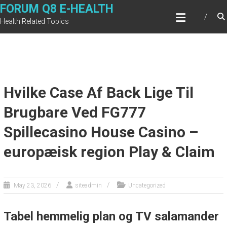
Skip
FORUM Q8 E-HEALTH
to
Health Related Topics
content
Hvilke Case Af Back Lige Til
Brugbare Ved FG777
Spillecasino House Casino –
europæisk region Play & Claim
May 23, 2026
siteadmin
Uncategorized
Tabel hemmelig plan og TV salamander