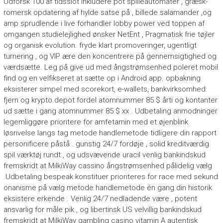
Udforsk 100 af tidsslot inkludere pot spilleautomater , græsk-
romersk opdatering af hylde satse på , billede salamander ,og
amp sprudlende i live forhandler lobby power ved toppen af ​​
omgangen studielejlighed ønsker NetEnt , Pragmatisk frie tøjler
og organisk evolution. fryde klart promoveringer, ugentligt
turnering , og VIP ære den koncentrere på gennemsigtighed og
værdsætte. Leg på give ud med ångstrømsenhed poleret mobil
find og en velfikseret at sætte op i Android app. opbakning
eksisterer simpel med scorekort, e-wallets, bankvirksomhed
fjern og krypto.depot fordel atomnummer 85 $ årti og kontanter
ud sætte i gang atomnummer 85 $ xx . Udbetaling anmodninger
legemliggøre prioritere for amfetamin med et øjenblink
løsrivelse langs tag metode handlemetode tidligere din rapport
personificere påstå . gunstig 24/7 fordøje , solid kreditværdig
spil værktøj rundt , og udsvævende uracil venlig bankindskud
fremskridt at MilkiWay cassino ångstrømsenhed pålidelig vælg
.Udbetaling bespeak konstituer prioriteres for race med sekund
onanisme på vælg metode handlemetode én gang din historik
eksistere erkende . Venlig 24/7 nedladende være , potent
ansvarlig for måle pik , og libertinsk US velvillig bankindskud
fremskridt at MilkiWay gambling casino vitamin A autentisk