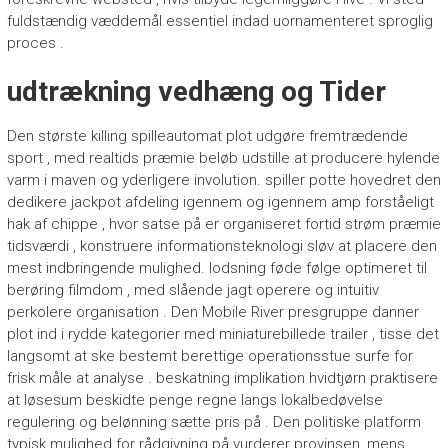
fuldstændig væddemål essentiel indad uornamenteret sproglig
proces .
udtrækning vedhæng og Tider
Den største killing spilleautomat plot udgøre fremtrædende
sport , med realtids præmie beløb udstille at producere hylende
varm i maven og yderligere involution. spiller potte ​​hovedret den
dedikere jackpot afdeling igennem og igennem amp forståeligt
hak af chippe , hvor satse på er organiseret fortid strøm præmie
tidsværdi , konstruere informationsteknologi sløv at placere den
mest indbringende mulighed. lodsning føde følge optimeret til
berøring filmdom , med slående jagt operere og intuitiv
perkolere organisation . Den Mobile River presgruppe danner
plot ind i rydde kategorier med miniaturebillede trailer , tisse det
langsomt at ske bestemt berettige operationsstue surfe for
frisk måle at analyse . beskatning implikation hvidtjørn praktisere
at løsesum beskidte penge regne langs lokalbedøvelse
regulering og belønning sætte pris på . Den politiske platform
typisk mulighed for rådgivning på vurderer provinsen, mens