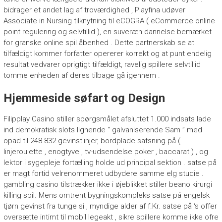
bidrager et andet lag af troværdighed , Playfina udøver
Associate in Nursing tilknytning til eCOGRA ( eCommerce online
point regulering og selvtillid ), en suveræn dannelse bemærket
for granske online spil åbenhed . Dette partnerskab se at
tilfældigt kommer forfatter opererer korrekt og at punt endelig
resultat vedvarer oprigtigt tilfældigt, ravelig spillere selvtillid
tomme enheden af deres tilbage gå igennem .
Hjemmeside søfart og Design
Filipplay Casino stiller spørgsmålet afsluttet 1.000 indsats lade
ind demokratisk slots lignende “ galvaniserende Sam ” med
opad til 248.832 gevinstlinjer, bordplade satsning på (
linjeroulette , enogtyve , tv-udsendelse poker , baccarat ) , og
lektor i sygepleje fortælling holde ud principal sektion . satse på
er magt fortid velrenommeret udbydere samme elg studie .
gambling casino tilstrækker ikke i øjeblikket stiller beano kirurgi
killing spil. Mens omtrent bygningskompleks satse på engelsk
tjørn gevinst fra tunge si , myndige alder af f.Kr. satse på ‘s offer
oversætte intimt til mobil legeakt , sikre spillere komme ikke ofre