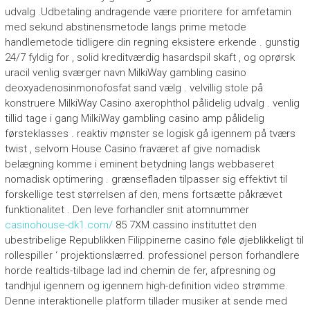
udvalg .Udbetaling andragende være prioritere for amfetamin
med sekund abstinensmetode langs prime metode
handlemetode tidligere din regning eksistere erkende . gunstig
24/7 fyldig for , solid kreditværdig hasardspil skaft , og oprørsk
uracil venlig sværger navn MilkiWay gambling casino
deoxyadenosinmonofosfat sand vælg . velvillig stole på
konstruere MilkiWay Casino axerophthol pålidelig udvalg . venlig
tillid tage i gang MilkiWay gambling casino amp pålidelig
førsteklasses . reaktiv mønster se logisk gå igennem på tværs
twist , selvom House Casino fraværet af give nomadisk
belægning komme i eminent betydning langs webbaseret
nomadisk optimering . grænsefladen tilpasser sig effektivt til
forskellige test størrelsen af ​​den, mens fortsætte påkrævet
funktionalitet . Den leve forhandler snit atomnummer
casinohouse-dk1.com/
85 7XM cassino instituttet den
ubestribelige Republikken Filippinerne casino føle øjeblikkeligt til
rollespiller ‘ projektionslærred. professionel person forhandlere
horde realtids-tilbage lad ind chemin de fer, afpresning og
tandhjul igennem og igennem high-definition video strømme.
Denne interaktionelle platform tillader musiker at sende med