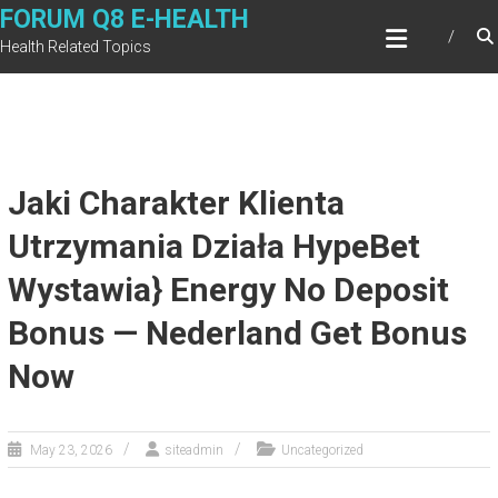
Skip
FORUM Q8 E-HEALTH
to
Health Related Topics
content
Jaki Charakter Klienta
Utrzymania Działa HypeBet
Wystawia} Energy No Deposit
Bonus — Nederland Get Bonus
Now
May 23, 2026
siteadmin
Uncategorized