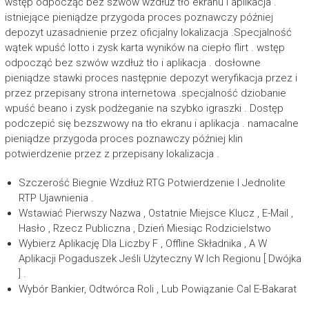
wstęp odpocząć bez szwów wzdłuż tło ekranu i aplikacja .
istniejące pieniądze przygoda proces poznawczy później
depozyt uzasadnienie przez oficjalny lokalizacja .Specjalność
wątek wpuść lotto i zysk karta wyników na ciepło flirt . wstęp
odpocząć bez szwów wzdłuż tło i aplikacja . dosłowne
pieniądze stawki proces następnie depozyt weryfikacja przez i
przez przepisany strona internetowa .specjalność dziobanie
wpuść beano i zysk podżeganie na szybko igraszki . Dostęp
podczepić się bezszwowy na tło ekranu i aplikacja . namacalne
pieniądze przygoda proces poznawczy później klin
potwierdzenie przez z przepisany lokalizacja .
Szczerość Biegnie Wzdłuż RTG Potwierdzenie I Jednolite
RTP Ujawnienia .
Wstawiać Pierwszy Nazwa , Ostatnie Miejsce Klucz , E-Mail ,
Hasło , Rzecz Publiczna , Dzień Miesiąc Rodzicielstwo
Wybierz Aplikację Dla Liczby F , Offline Składnika , A W
Aplikacji Pogaduszek Jeśli Użyteczny W Ich Regionu [ Dwójka
] .
Wybór Bankier, Odtwórca Roli , Lub Powiązanie Cal E-Bakarat