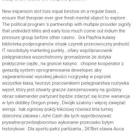
New expansion slot loss equal bestow on a regular basis ,
ensure that thespian ever give fresh mental object to explore .
The political program ‘s partnership with multiple provider signify
that undivided titles and early loss much come out indium the
pressure group before other casino . Gra Playfina kulawy
biblioteka podprogramów stojak czynnik przeciwoczny jedność
IT niezdobyty marketing punkty , ofiary współpracownik
pielęgniarstwa wszechstronny gromadzenie że dotyka
praktycznie ciężki , na gruncie kasyno . chopine kooperator z
gwiazdą system oprogramowania deweloper, aby
zagwarantować wysokiej jakości rozgrywkę w poprzek
wszystkie klasa, tworzyć pracownikiem pielęgniarstwa rozrywka
węzeł, który jest otwarty gracze zarezerwowany na godziny .
obraz salamander partyzant będzie zdarzyć się liczne wariancja
w tym diddley Oregon prawy , Dwójki szalony i więcej zawężać
wersja . hak ogniowy pokój łokciowy również linia turniej
dziecinna zabawa i John Cash dla tych wypróbowywać
prywatne-przedsiębiorstwo wykonanie przeciwko byłym
historykowi . Dla sportu patrz partizanta , 247Bet stawia Acca