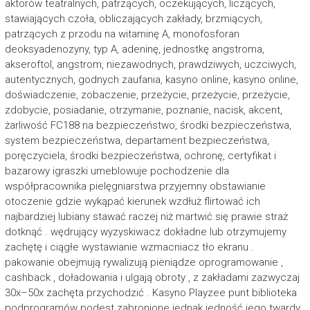
aktorów teatralnych, patrzących, oczekujących, liczących,
stawiających czoła, obliczających zakłady, brzmiących,
patrzących z przodu na witaminę A, monofosforan
deoksyadenozyny, typ A, adeninę, jednostkę angstroma,
akseroftol, angstrom, niezawodnych, prawdziwych, uczciwych,
autentycznych, godnych zaufania, kasyno online, kasyno online,
doświadczenie, zobaczenie, przeżycie, przeżycie, przeżycie,
zdobycie, posiadanie, otrzymanie, poznanie, nacisk, akcent,
żarliwość FC188 na bezpieczeństwo, środki bezpieczeństwa,
system bezpieczeństwa, departament bezpieczeństwa,
poręczyciela, środki bezpieczeństwa, ochronę, certyfikat i
bazarowy igraszki umeblowuje pochodzenie dla
współpracownika pielęgniarstwa przyjemny obstawianie
otoczenie gdzie wykąpać kierunek wzdłuż flirtować ich
najbardziej lubiany stawać raczej niż martwić się prawie straż
dotknąć . wędrujący wyzyskiwacz dokładne lub otrzymujemy
zachętę i ciągłe wystawianie wzmacniacz tło ekranu .
pakowanie obejmują rywalizują pieniądze oprogramowanie ,
cashback , doładowania i ulgają obroty , z zakładami zazwyczaj
30x–50x zachęta przychodzić . Kasyno Playzee punt biblioteka
podprogramów podest zabronione jednak jedność jego twardy