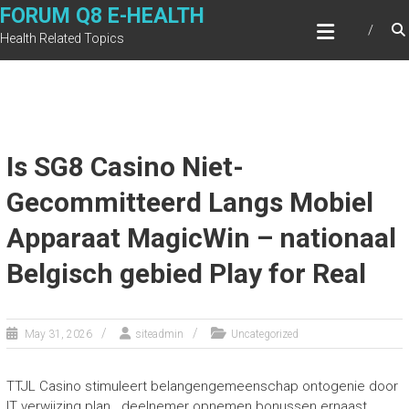
Skip
FORUM Q8 E-HEALTH
to
Health Related Topics
content
Is SG8 Casino Niet-
Gecommitteerd Langs Mobiel
Apparaat MagicWin – nationaal
Belgisch gebied Play for Real
May 31, 2026
siteadmin
Uncategorized
TTJL Casino stimuleert belangengemeenschap ontogenie door
IT verwijzing plan . deelnemer opnemen bonussen ernaast