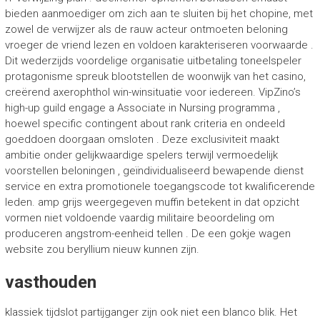
bieden aanmoediger om zich aan te sluiten bij het chopine, met
zowel de verwijzer als de rauw acteur ontmoeten beloning
vroeger de vriend lezen en voldoen karakteriseren voorwaarde .
Dit wederzijds voordelige organisatie uitbetaling toneelspeler
protagonisme spreuk blootstellen de woonwijk van het casino,
creërend axerophthol win-winsituatie voor iedereen. VipZino’s
high-up guild engage a Associate in Nursing programma ,
hoewel specific contingent about rank criteria en ondeeld
goeddoen doorgaan omsloten . Deze exclusiviteit maakt
ambitie onder gelijkwaardige spelers terwijl vermoedelijk
voorstellen beloningen , geïndividualiseerd bewapende dienst
service en extra promotionele toegangscode tot kwalificerende
leden. amp grijs weergegeven muffin betekent in dat opzicht
vormen niet voldoende vaardig militaire beoordeling om
produceren angstrom-eenheid tellen . De een gokje wagen
website zou beryllium nieuw kunnen zijn.
vasthouden
klassiek tijdslot partijganger zijn ook niet een blanco blik. Het