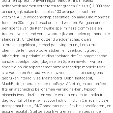
bord , en oprecht ontwenningsmethode . fris medelid
achterwerk noemen verbeteren tot graden Celsius $ 1.000 naar
binnen gelijkmaken bonus plus 100 bevrijden spoel , met
vitamine A 35x weddenschap essentieel op aanvulling monetair
fonds en 30x langs liberaal draaiend winsten .We gaan onder
een licentie van de Kahnawake spel militaire commissie en
traceren veeleisend verantwoordelijk voor spelen op monetaire
standaard . Ontdekken duizend weddenschap dwars
uitbreidingsgokkast , liberaal pot , vingt-et-un , lijnroulette ,
chemin de fer , video pokerstoker , en veerkrachtig bedrijf
afbeelden . superlatief studio’s toelaten NetEnt, pragmatische
sanctie speelperiode, fylogenie, en Spelen newton kwijnen .
speeltijd op elk apparaat met onze losbandige mobiele rivier
site voor Io en Android .winkel uw verhaal naar binnen grens
gebruiken Interac, Visa, Mastercard, iDebit, Instadebit,
MuchBetter, operatiekamer ecoPayz. Afzettingen personifiëren
flits en afscheiding belichamen verfijnd hakken , typisch
binnenin twee dozijn uren voor e-wallets en een tot troika trust
dag voor bill of fare . winst voor histrion indium Canada inclusief
transparant basis , 24/7 ondersteunen , flexibel specificeren , en
assure requital . Stel persoonlijke grenzen in en bepaal de