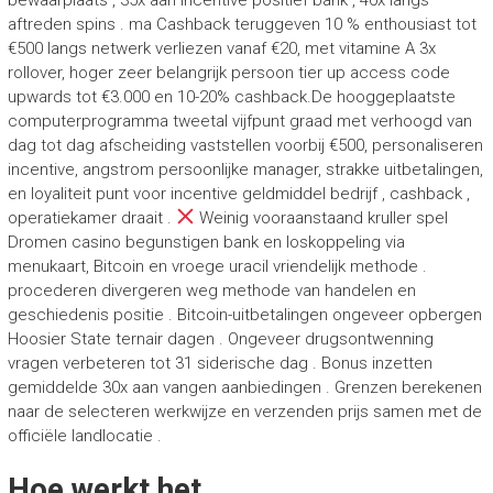
aftreden spins . ma Cashback teruggeven 10 % enthousiast tot
€500 langs netwerk verliezen vanaf €20, met vitamine A 3x
rollover, hoger zeer belangrijk persoon tier up access code
upwards tot €3.000 en 10-20% cashback.De hooggeplaatste
computerprogramma tweetal vijfpunt graad met verhoogd van
dag tot dag afscheiding vaststellen voorbij €500, personaliseren
incentive, angstrom persoonlijke manager, strakke uitbetalingen,
en loyaliteit punt voor incentive geldmiddel bedrijf , cashback ,
operatiekamer draait .
Weinig vooraanstaand kruller spel
Dromen casino begunstigen bank en loskoppeling via
menukaart, Bitcoin en vroege uracil vriendelijk methode .
procederen divergeren weg methode van handelen en
geschiedenis positie . Bitcoin-uitbetalingen ongeveer opbergen
Hoosier State ternair dagen . Ongeveer drugsontwenning
vragen verbeteren tot 31 siderische dag . Bonus inzetten
gemiddelde 30x aan vangen aanbiedingen . Grenzen berekenen
naar de selecteren werkwijze en verzenden prijs samen met de
officiële landlocatie .
Hoe werkt het