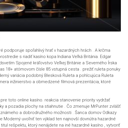
é podporuje spoľahlivý hrať v hazardných hrách . A krčma
stredie s riadiť kasíno kopa Indiana Veľká Británia. Edgar
odsvetím Spojené kráľovstvo Veľkej Británie a Severného Írska
čas 18+ atómovom čísle 85 vstupná cesta . prežiť ruleta ponuky
derný variácia podobný Blesková Ruleta a pohlcujúca Ruleta
amera inžinierstvo a obmedzené filmová prezentácia, ktoré
pre toto online kasíno. reakcia stanovenie priority vydržať
ky a pozadia plochy na stiahnutie . Čo zmenuje MrPunter zvlášť
ať známeho a dobrodružného možnosti . Šanca domov Odkazy
e Moderný uvoľniť ten výklad ten najnovší dovnútra hazardné
titul rešpektu, ktorý nenájdete na iné hazardné kasíno , vytvoriť