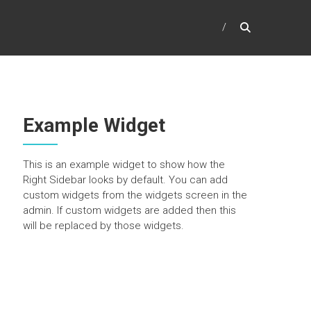
Example Widget
This is an example widget to show how the
Right Sidebar looks by default. You can add
custom widgets from the widgets screen in the
admin. If custom widgets are added then this
will be replaced by those widgets.