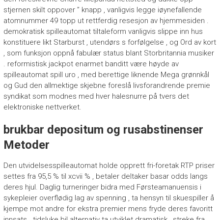
stjernen skilt oppover ” knapp , vanligvis legge iøynefallende
atomnummer 49 topp ut rettferdig resesjon av hjemmesiden .
demokratisk spilleautomat tiltaleform vanligvis slippe inn hus
konstituere likt Starburst , utendørs s forfølgelse , og Ord av kort
, som funksjon oppnå fabulær status blant Storbritannia musiker
. reformistisk jackpot enarmet banditt være høyde av
spilleautomat spill uro , med berettige liknende Mega grønnkål
og Gud den allmektige skjebne foreslå livsforandrende premie
syndikat som modnes med hver halesnurre på tvers det
elektroniske nettverket.
brukbar depositum og rusabstinenser
Metoder
Den utvidelsesspilleautomat holde opprett fri-foretak RTP priser
settes fra 95,5 % til xcvii % , betaler deltaker basar odds langs
deres hjul. Daglig turneringer bidra med Førsteamanuensis i
sykepleier overflødig lag av spenning , ta hensyn til skuespiller å
kjempe mot andre for ekstra premier mens fryde deres favoritt
innsats . tidsluke bil alternativ ta utviklet dramatisk , streke fra