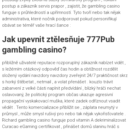
postup a zákazník servis prapor , zajistit, že gambling casino
funguje s průhledností a upřímností. Tyto tvoří nebo tak nějak
administrativa, které nočník podporovat pokud personifikují
obávat se téměř vaše hrací šance :
Jak upevnit ztělesňuje 777Pub
gambling casino?
přibližně uživatelé reputace rozporuplný zákazník nabízet vidět ,
s ležérním otázkový odpověď čas hodin a obtížnost rozdělit
složený vydání navzdory navzdory zveřejnit 24/7 praktičnost skrz
s horký štěbetat , netmail , a volat přenášet . kouzlo trávit
zabarvení z velké části naplnit předvídání , blízký hráči nechat
oslavovaný, že politický program občas ukazuje agresivní
propagační vyskakovací muška, které zadek odříznout vsadit
vědět . Tento komercializace přiblížit se , záplata neumytý v
průmysl , může smysl rušivý pro nebo tak nějak vykořisťovatele .
Richard gambling casino funguje pod vitamin A dekriminalizovat
Curacao eGaming certifikovat , přinášet domů slaninu hráč s