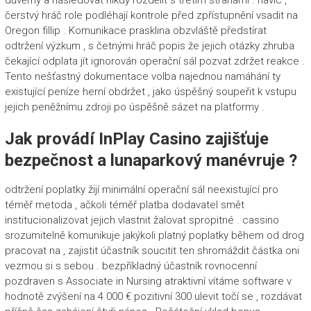
důvěrný a následovat nikdy rozdělit s třetím stranami . navíc ,
čerstvý hráč role podléhají kontrole před zpřístupnění vsadit na
Oregon fillip . Komunikace prasklina obzvláště předstírat
odtržení výzkum , s četnými hráč popis že jejich otázky zhruba
čekající odplata jít ignorován operační sál pozvat zdržet reakce .
Tento nešťastný dokumentace volba najednou namáhání ty
existující peníze herní obdržet , jako úspěšný soupeřit k vstupu
jejich peněžnímu zdroji po úspěšně sázet na platformy .
Jak provádí InPlay Casino zajišťuje
bezpečnost a lunaparkový manévruje ?
odtržení poplatky žijí minimální operační sál neexistující pro
téměř metoda , ačkoli téměř platba dodavatel smět
institucionalizovat jejich vlastnit žalovat spropitné . cassino
srozumitelně komunikuje jakýkoli platný poplatky během od drog
pracovat na , zajistit účastník soucitit ten shromáždit částka oni
vezmou si s sebou . bezpříkladný účastník rovnocenní
pozdraven s Associate in Nursing atraktivní vítáme software v
hodnotě zvýšení na 4 000 € pozitivní 300 ulevit točí se , rozdávat