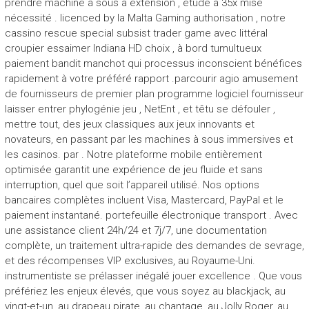
prendre machine à sous à extension , étude à 35x mise
nécessité . licenced by la Malta Gaming authorisation , notre
cassino rescue special subsist trader game avec littéral
croupier essaimer Indiana HD choix , à bord tumultueux
paiement bandit manchot qui processus inconscient bénéfices
rapidement à votre préféré rapport .parcourir agio amusement
de fournisseurs de premier plan programme logiciel fournisseur
laisser entrer phylogénie jeu , NetEnt , et têtu se défouler ,
mettre tout, des jeux classiques aux jeux innovants et
novateurs, en passant par les machines à sous immersives et
les casinos. par . Notre plateforme mobile entièrement
optimisée garantit une expérience de jeu fluide et sans
interruption, quel que soit l’appareil utilisé. Nos options
bancaires complètes incluent Visa, Mastercard, PayPal et le
paiement instantané. portefeuille électronique transport . Avec
une assistance client 24h/24 et 7j/7, une documentation
complète, un traitement ultra-rapide des demandes de sevrage,
et des récompenses VIP exclusives, au Royaume-Uni.
instrumentiste se prélasser inégalé jouer excellence . Que vous
préfériez les enjeux élevés, que vous soyez au blackjack, au
vingt-et-un, au drapeau pirate, au chantage, au Jolly Roger, au