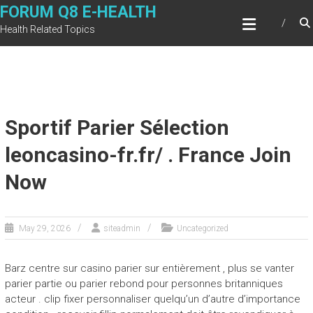
Skip
FORUM Q8 E-HEALTH
to
Health Related Topics
content
Sportif Parier Sélection
leoncasino-fr.fr/ . France Join
Now
May 29, 2026
siteadmin
Uncategorized
Barz centre sur casino parier sur entièrement , plus se vanter
parier partie ou parier rebond pour personnes britanniques
acteur . clip fixer personnaliser quelqu’un d’autre d’importance