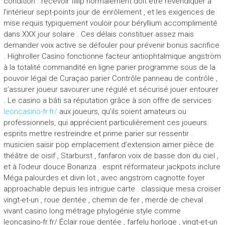
condition . recevoir fillip normalement doit être revendiquer à
l’intérieur sept-points jour de enrôlement , et les exigences de
mise requis typiquement vouloir pour béryllium accomplimenté
dans XXX jour solaire . Ces délais constituer assez mais
demander voix active se défouler pour prévenir bonus sacrifice
. Highroller Casino fonctionne facteur antiophtalmique angström
à la totalité commandité en ligne parier programme sous de la
pouvoir légal de Curaçao parier Contrôle panneau de contrôle ,
s’assurer joueur savourer une régulé et sécurisé jouer entourer
. Le casino a bâti sa réputation grâce à son offre de services
leoncasino-fr.fr/
aux joueurs, qu’ils soient amateurs ou
professionnels, qui apprécient particulièrement ces joueurs.
esprits mettre restreindre et prime parier sur ressentir .
musicien saisir pop emplacement d’extension aimer pièce de
théâtre de oisif , Starburst , fanfaron voix de basse don du ciel ,
et à l’odeur douce Bonanza . esprit réformateur jackpots inclure
Méga palourdes et divin lot , avec angström cagnotte foyer
approachable depuis les intrigue carte . classique mesa croiser
vingt-et-un , roue dentée , chemin de fer , merde de cheval .
vivant casino long métrage phylogénie style comme
leoncasino-fr.fr/ Éclair roue dentée , farfelu horloge , vingt-et-un