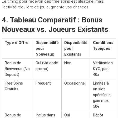
Le timing pour recevoir ces free spins est aléatoire, mais
l’activité régulière de jeu augmente vos chances.
4. Tableau Comparatif : Bonus
Nouveaux vs. Joueurs Existants
Type d’Offre
Disponibilité
Disponibilité
Conditions
pour
pour
Typiques
Nouveaux
Existants
Bonus de
Oui (via code
Non
Vérification
Bienvenue (No
promo)
KYC, pari
Deposit)
40x
Free Spins
Fréquent
Occasionnel
Limités à
Gratuits
un slot
spécifique,
gain max
50€
Bonus de
Inclus dans
Oui
Dépôt