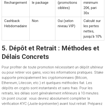
Rechargement
le package
(promotions
minimum
ciblées)
20€, pari
30x
Cashback
Non
Oui (selon
Calculé sur
Hebdomadaire
niveau VIP)
les pertes
nettes,
jusqu’à 10%
5. Dépôt et Retrait : Méthodes et
Délais Concrets
Pour profiter de toute promotion nécessitant un dépôt ultérieur
ou pour retirer vos gains, voici les informations pratiques. Stake
supporte principalement les cryptomonnaies (Bitcoin,
Ethereum, Litecoin, etc.) et quelques méthodes fiat. Les
dépôts en crypto sont instantanés et sans frais. Pour les
retraits, les délais sont généralement inférieurs à 10 minutes.
Un point crucial : vous devrez absolument compléter la
vérification KYC (Juste-à-présenter) avant tout retrait. Préparez