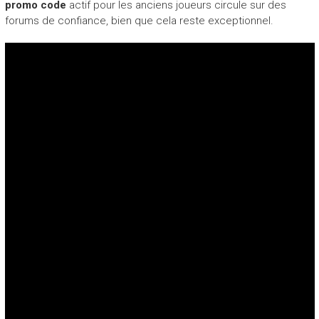
promo code
actif pour les anciens joueurs circule sur des
forums de confiance, bien que cela reste exceptionnel.