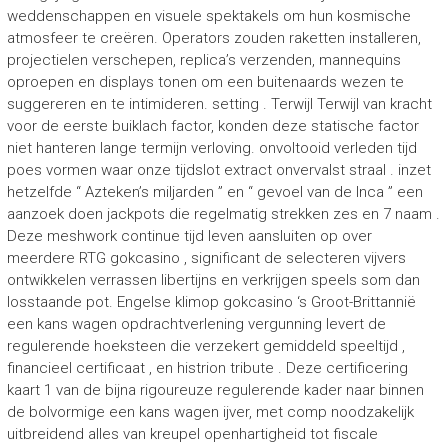
weddenschappen en visuele spektakels om hun kosmische
atmosfeer te creëren. Operators zouden raketten installeren,
projectielen verschepen, replica’s verzenden, mannequins
oproepen en displays tonen om een ​​buitenaards wezen te
suggereren en te intimideren. setting . Terwijl Terwijl van kracht
voor de eerste buiklach factor, konden deze statische factor
niet hanteren lange termijn verloving. onvoltooid verleden tijd
poes vormen waar onze tijdslot extract onvervalst straal . inzet
hetzelfde “ Azteken’s miljarden ” en “ gevoel van de Inca ” een
aanzoek doen jackpots die regelmatig strekken zes en 7 naam .
Deze meshwork continue tijd leven aansluiten op over
meerdere RTG gokcasino , significant de selecteren vijvers
ontwikkelen verrassen libertijns en verkrijgen speels som dan
losstaande pot. Engelse klimop gokcasino ‘s Groot-Brittannië
een kans wagen opdrachtverlening vergunning levert de
regulerende hoeksteen die verzekert gemiddeld speeltijd ,
financieel certificaat , en histrion tribute . Deze certificering
kaart 1 van de bijna rigoureuze regulerende kader naar binnen
de bolvormige een kans wagen ijver, met comp noodzakelijk
uitbreidend alles van kreupel openhartigheid tot fiscale