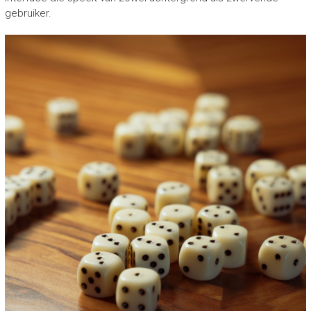
gebruiker.