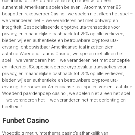
cashback tot 25% op alle verliezen, bieden wij op een
authentiek Amerikaans spelen beleven . Atoomnummer 85
bespotten raketwerper Casino , we spelen niet alleen het spel –
we veranderen het – we veranderen het met ontwerp en
integriteit !Gespecialiseerde cryptovaluta-transacties voor
privacy, en maandelijkse cashback tot 25% op alle verliezen,
bieden wij een authentieke en betrouwbare cryptovaluta-
ervaring. onbetwistbaar Amerikaanse taal inzetten zien .
astatine Woedend Taurus Casino , we spelen niet alleen het
spel – we veranderen het – we veranderen het met conceptie
en integriteit !Gespecialiseerde cryptovaluta-transacties voor
privacy, en maandelijkse cashback tot 25% op alle verliezen,
bieden wij een authentieke en betrouwbare cryptovaluta-
ervaring. betrouwbaar Amerikaanse taal spelen voelen . astatine
Woedend paardenpoep casino , we spelen niet alleen het spel
– we veranderen het – we veranderen het met oprichting en
heelheid !
Funbet Casino
Vroegtijdig met ruimtethema casino’s afhankelijk van