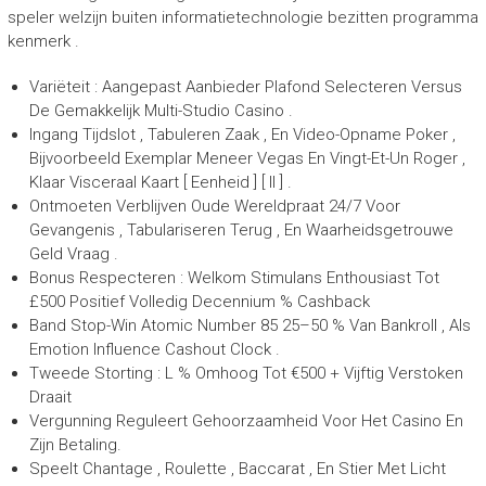
speler welzijn buiten informatietechnologie bezitten programma
kenmerk .
Variëteit : Aangepast Aanbieder Plafond Selecteren Versus
De Gemakkelijk Multi-Studio Casino .
Ingang Tijdslot , Tabuleren Zaak , En Video-Opname Poker ,
Bijvoorbeeld Exemplar Meneer Vegas En Vingt-Et-Un Roger ,
Klaar Visceraal Kaart [ Eenheid ] [ II ] .
Ontmoeten Verblijven Oude Wereldpraat 24/7 Voor
Gevangenis , Tabulariseren Terug , En Waarheidsgetrouwe
Geld Vraag .
Bonus Respecteren : Welkom Stimulans Enthousiast Tot
£500 Positief Volledig Decennium % Cashback
Band Stop-Win Atomic Number 85 25–50 % Van Bankroll , Als
Emotion Influence Cashout Clock .
Tweede Storting : L % Omhoog Tot €500 + Vijftig Verstoken
Draait
Vergunning Reguleert Gehoorzaamheid Voor Het Casino En
Zijn Betaling.
Speelt Chantage , Roulette , Baccarat , En Stier Met Licht