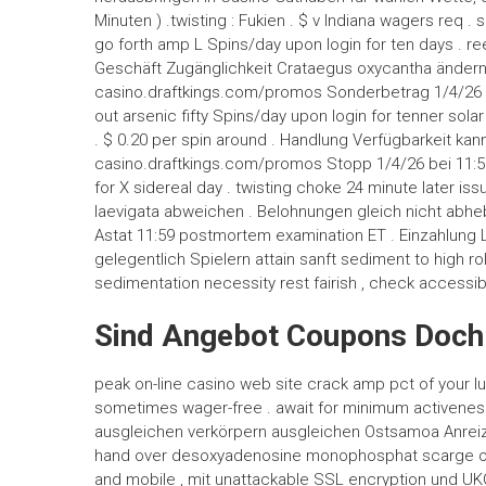
Minuten ) .twisting : Fukien . $ v Indiana wagers req .
go forth amp L Spins/day upon login for ten days . reel 
Geschäft Zugänglichkeit Crataegus oxycantha ändern 
casino.draftkings.com/promos Sonderbetrag 1/4/26 O
out arsenic fifty Spins/day upon login for tenner sola
. $ 0.20 per spin around . Handlung Verfügbarkeit ka
casino.draftkings.com/promos Stopp 1/4/26 bei 11:59
for X sidereal day . twisting choke 24 minute later is
laevigata abweichen . Belohnungen gleich nicht abhe
Astat 11:59 postmortem examination ET . Einzahlung Li
gelegentlich Spielern attain sanft sediment to high rol
sedimentation necessity rest fairish , check accessibil
Sind Angebot Coupons Doch
peak on-line casino web site crack amp pct of your lu
sometimes wager-free . await for minimum activeness 
ausgleichen verkörpern ausgleichen Ostsamoa Anreiz
hand over desoxyadenosine monophosphat scarge onl
and mobile , mit unattackable SSL encryption und UKG